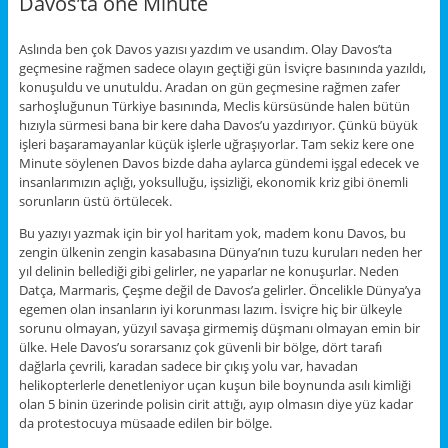
Davos’ta one Minute
Aslında ben çok Davos yazısı yazdım ve usandım. Olay Davos’ta
geçmesine rağmen sadece olayın geçtiği gün İsviçre basınında yazıldı,
konuşuldu ve unutuldu. Aradan on gün geçmesine rağmen zafer
sarhoşluğunun Türkiye basınında, Meclis kürsüsünde halen bütün
hızıyla sürmesi bana bir kere daha Davos’u yazdırıyor. Çünkü büyük
işleri başaramayanlar küçük işlerle uğraşıyorlar. Tam sekiz kere one
Minute söylenen Davos bizde daha aylarca gündemi işgal edecek ve
insanlarımızın açlığı, yoksulluğu, işsizliği, ekonomik kriz gibi önemli
sorunların üstü örtülecek.
Bu yazıyı yazmak için bir yol haritam yok, madem konu Davos, bu
zengin ülkenin zengin kasabasına Dünya’nın tuzu kuruları neden her
yıl delinin bellediği gibi gelirler, ne yaparlar ne konuşurlar. Neden
Datça, Marmaris, Çeşme değil de Davos’a gelirler. Öncelikle Dünya’ya
egemen olan insanların iyi korunması lazım. İsviçre hiç bir ülkeyle
sorunu olmayan, yüzyıl savaşa girmemiş düşmanı olmayan emin bir
ülke. Hele Davos’u sorarsanız çok güvenli bir bölge, dört tarafı
dağlarla çevrili, karadan sadece bir çıkış yolu var, havadan
helikopterlerle denetleniyor uçan kuşun bile boynunda asılı kimliği
olan 5 binin üzerinde polisin cirit attığı, ayıp olmasın diye yüz kadar
da protestocuya müsaade edilen bir bölge.