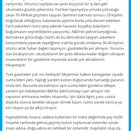
veriyordu. Onuncu sayfada ise sanki küçücük bir iş ilanı gibi
okumakta güçlük çekersiniz. Fas’dan İspanya’ya umuda yolculuğa
çıkan 70 Afrikalı göçmeni taşıyan Geminin batması sonucu 29 kişinin
boğularak öldüğünü, kalanlarda şişirme botla yola devam ederken
Fas’lı askerlerin bota ateş ederek havasını boşaltıp kalanların
boğulmasını seyrettiklerini yazıyordu. ABD’nin petrol karşılığında
demokrasi götürdüğü, bizim de bu demokrasi taşıyan askerlere
kamyonlarla yiyecek taşıdığımız Irak’da günde ortalama 30-40 kişinin
ölümü artık haber değeri taşımıyor, gazetelerde yer almıyor. Yorumu
size bırakıyorum, okuduklarım bir polis elbisesi kadar değeri olmayan
insancıkların bir gazetenin kıyısında zoraki yer almalarının
hikayesiydi.
Türk gazeteleri çok mu farklıydı? Myanmar halkını kasırgadan ziyade
cunta lideri yıktı. Yaptığı yardım kızının düğününde harcadığı paranın
onda biri. Bununla da kalmıyor aynı cunta lideri günlerce ülkeye
yardım için bekleyenleri BM’de dahil kimseyi içeri almıyor ölü
sayısının artmasına neden oluyordu. İşin daha ilginç yanı, cunta
dışarda olunca lanetler okuyan dönek basın, cunta içerde olunca ya
kör oluyor ya da alkış tutuyor.
Kapitalizmde insana, sadece kullanılan bir meta değerinde pay biçilir.
İnsanlık tarihinde gelmiş geçmiş bütün toplumsal sistemler içinde
insan adına, doğa adına en tehlikeli bir sistemdir. Kapitalist olup da