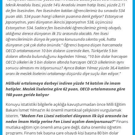
teknik Anadolu lisesi, yüzde 14’ü Anadolu imam hatip lisesi, yüzde 2,1’i
de fen lisesinden. Fen lisesinden katılan öğrencilerimiz bu sınavda 534
puan aldı. 534 puan hangi ülkenin puanına denk geliyor? Estonya ve
Japonya’nın, yani dünyanın ikincisi Japonya’nın 538, üçüncüsü
Estonya’nın 534. Sadece fen lisesindeki öğrencilerimiz girmiş olsaydı,
aldığımız derece dünyanın ilk 3’ü arasında olacaktı. Fen lisesi
öğrencilerimizin dünya ile yarışma konusunda sıkıntısı yok, hatta
dünyanın çok çok daha önünde.” Öğrenci başına düşen harcamada
OECD ortalamasının 10 bin doların üzerinde iken, Türkiye’de 5 bin
doların altında bulunduğunu kaydeden Yılmaz, “10 bin dolar harcayan
OECD ülkeleri ile 5 bin doların altında harcayan OECD ülkelerinin aynı
sonucu almasını mı istiyorsunuz? Ayrıca Bakan Yılmaz yüzde 36,4 katılım
oranı ile meslek liselerini ortalamayı düşürdü diye suçlu ilan ediyor.’’
Hâlbuki ortalamaya darbeyi indiren yüzde 14 katılım ile imam
hatipler. Meslek liselerine göre 62 puan, OECD ortalamasına göre
160 puan geride kalıyor
Konuyu istatistiki bilgilerle açıklığa kavuşturmadan önce Milli Eğitim
Bakanı İsmet Yılmaz’ın iki önemli mantıksal çelişkisini vurgulamak
isterim.
‘’Madem Fen Lisesi neticeleri dünyanın ilk üçü arasında ise
neden İmam Hatip yerine Fen Lisesi açalım demiyorsunuz?’’
Finans
mutlaka eğitim için önemli ama çare değil, daha önemlisi öğretim
programı. Finans tek başına çare olsaydı kişi başına 80 bin dolar