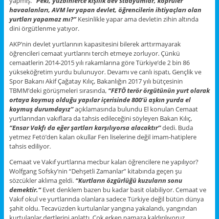
yapmış.
“Peki, yüzbinlerce kişilik dev stadyumlar, köprüler
havaalanları, AVM ler yapan devlet, öğrencilerin ihtiyaçları olan
yurtları yapamaz mı?”
Kesinlikle yapar ama devletin zihin altında
dini örgütlenme yatıyor.
AKP’nin devlet yurtlarının kapasitesini bilerek arttırmayarak
öğrencileri cemaat yurtlarını tercih etmeye zorluyor. Çünkü
cemaatlerin 2014-2015 yılı rakamlarına göre Türkiye’de 2 bin 86
yükseköğretim yurdu bulunuyor. Devamı ve canlı ispatı, Gençlik ve
Spor Bakanı Akif Çağatay Kılıç, Bakanlığın 2017 yılı bütçesinin
TBMM’deki görüşmeleri sırasında,
“FETÖ terör örgütünün yurt olarak
ortaya koymuş olduğu yapılar içerisinde 800’ü aşkın yurda el
koymuş durumdayız’’
açıklamasında bulundu El konulan Cemaat
yurtlarından vakıflara da tahsis edileceğini söyleyen Bakan Kılıç,
“Ensar Vakfı da eğer şartları karşılıyorsa alacaktır’’
dedi. Buda
yetmez Fetö’den kalan okullar Fen liselerine değil imam-hatiplere
tahsis ediliyor.
Cemaat ve Vakıf yurtlarına mecbur kalan öğrencilere ne yapılıyor?
Wolfgang Sofsky’nin “Dehşetli Zamanlar” kitabında geçen şu
sözcükler aklıma geldi.
“Kurtların özgürlüğü kuzuların sonu
demektir.”
Evet denklem bazen bu kadar basit olabiliyor. Cemaat ve
Vakıf okul ve yurtlarında olanlara sadece Türkiye değil bütün dünya
şahit oldu. Tecavüzden kurtulanlar yangına yakalandı, yangından
kurtulanlar dertlerini anlattı. Çok erken namaza kaldırılıyoruz,