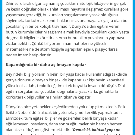
Zihinsel olarak olgunlaşmamış çocukları mitolojik hikâyelerin gerçek
ve kesin doğrular olarak anlatılması, hayatını değişmez kurallara göre
yaşanması gerektiği, bu kuralları sorgulamanın yasak olduğunu
söylemek, korkutmak, kendi haklarını savunamayacak yaşta olan bu
çocuklar için bir psikolojik travmadır. Dünya’da dini eğitim veren
bütün kurumlar işlerini sağlama almak kaydıyla çocukları küçük yaşta
dogmatik bilgilerle köreltirler. Ama bunu bilim yuvalarının yapması
vicdansızlıktır. Çünkü biliyorum imam hatipler ne yüksek
matematikle ne de atom fiziğiyle uğraşırlar, eğer uğraşıyorlarsa
neden imam hatip densin.
Kapandığında bir daha açılmayan kapılar
Beyindeki bilgi yollarının belirli bir yaşa kadar kullanılmadığı takdirde
geriye dönüşü olmayan bir şekilde kapanır. Bir kişi beyin kapasitesi
yüksek olsa dahi, teolojik eğitimle tek boyutlu insana dönüşür. Dini
eğitim sorgulamaz, çocukları dogmalarla, yasaklarla, günahlarla
korkutarak bilgi yollarını sınırlar, tıkar ve kapatır.
Dünya’da nice yetenekler keşfedilmeden yok olup gitmektedir. Belki
fizikte Nobel ödülü alacak bir yetenek, şimdi terzilik yapmaktadır.
Elimizdeki tüm eğitsel bilgiler ve gözlemler, belirli bir yaşa kadar
eğitilemeyen insanların, daha sonra eğitilmelerinin hemen hemen
olanaksız olduğunu göstermektedir.
‘’Demek ki, kalıtsal yapı ne