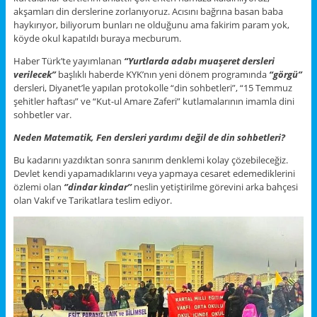
akşamları din derslerine zorlanıyoruz. Acısını bağrına basan baba
haykırıyor, biliyorum bunları ne olduğunu ama fakirim param yok,
köyde okul kapatıldı buraya mecburum.
Haber Türk’te yayımlanan
“Yurtlarda adabı muaşeret dersleri
verilecek”
başlıklı haberde KYK’nın yeni dönem programında
“görgü”
dersleri, Diyanet’le yapılan protokolle “din sohbetleri”, “15 Temmuz
şehitler haftası” ve “Kut-ul Amare Zaferi” kutlamalarının imamla dini
sohbetler var.
Neden Matematik, Fen dersleri yardımı değil de din sohbetleri?
Bu kadarını yazdıktan sonra sanırım denklemi kolay çözebileceğiz.
Devlet kendi yapamadıklarını veya yapmaya cesaret edemediklerini
özlemi olan
‘’dindar kindar’’
neslin yetiştirilme görevini arka bahçesi
olan Vakıf ve Tarikatlara teslim ediyor.