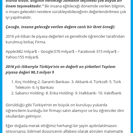
olursa olsun, bilginin verileceği zamanın seçilmesi çok büyük bir
önem taşımaktadır.’’
Bir insana eğitileceği dönemde verilen bilginin,
o insanı gelecekti nerelere sürükleyebileceğinin değerlendirilmesi çok
iyi yapılmalıdır.
Çocuğa, insana geleceğe verilen değere canlı bir ibret örneği;
2016 yılı itibarı ile piyasa değerleri ve genelinde öğrenciler tarafından
kurulmuş birkaç Firma.
Apple:682 milyar$ – Google:570 milyar$ – Facebook 315 milyar$ –
Yahoo:155 milyar$.
2016 yılı itibarıyla Türkiye’nin en değerli on şirketleri Toplam
piyasa değeri 90,3 milyar $
Koç Holding-2. Garanti Bankası- 3. Akbank-4. Türkcell- 5. Türk
Telekom- 6. İş Bankası
Sabancı Holding- 8. Enka Holding- 9. Halkbank- 10. Vakıfbank
Görüldüğü gibi Türkiye’nin en büyük on kuruluşu yukarda
öğrencilerin kurduğu bir firmayı satın alamıyor ve bu öğrenciler dini
okullardan gelmiyor.
Eğer doğada merak ettiğimiz herhangi bir şeyin aydınlatılmasını
istiyorsanız, bilimsel düşüncenin alfabesi olarak görülen matematik