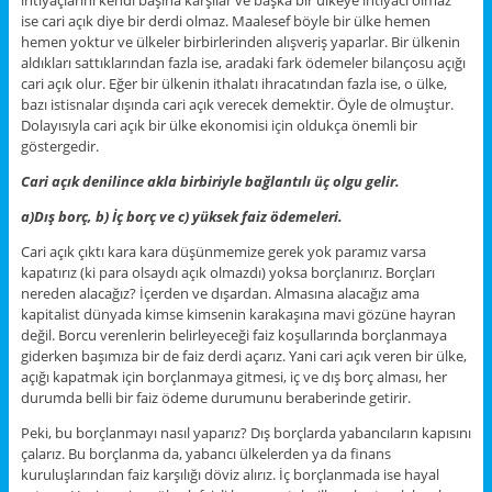
ihtiyaçlarını kendi başına karşılar ve başka bir ülkeye ihtiyacı olmaz
ise cari açık diye bir derdi olmaz. Maalesef böyle bir ülke hemen
hemen yoktur ve ülkeler birbirlerinden alışveriş yaparlar. Bir ülkenin
aldıkları sattıklarından fazla ise, aradaki fark ödemeler bilançosu açığı
cari açık olur. Eğer bir ülkenin ithalatı ihracatından fazla ise, o ülke,
bazı istisnalar dışında cari açık verecek demektir. Öyle de olmuştur.
Dolayısıyla cari açık bir ülke ekonomisi için oldukça önemli bir
göstergedir.
Cari açık denilince akla birbiriyle bağlantılı üç olgu gelir.
a)Dış borç, b) İç borç ve c) yüksek faiz ödemeleri.
Cari açık çıktı kara kara düşünmemize gerek yok paramız varsa
kapatırız (ki para olsaydı açık olmazdı) yoksa borçlanırız. Borçları
nereden alacağız? İçerden ve dışardan. Almasına alacağız ama
kapitalist dünyada kimse kimsenin karakaşına mavi gözüne hayran
değil. Borcu verenlerin belirleyeceği faiz koşullarında borçlanmaya
giderken başımıza bir de faiz derdi açarız. Yani cari açık veren bir ülke,
açığı kapatmak için borçlanmaya gitmesi, iç ve dış borç alması, her
durumda belli bir faiz ödeme durumunu beraberinde getirir.
Peki, bu borçlanmayı nasıl yaparız? Dış borçlarda yabancıların kapısını
çalarız. Bu borçlanma da, yabancı ülkelerden ya da finans
kuruluşlarından faiz karşılığı döviz alırız. İç borçlanmada ise hayal