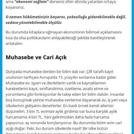
ama
‘’ekonomi sağlam’’
derseniz zihin altında yatanları ortaya
koyarsınız.
O zaman hükümetinizin başarısı, yoksulluğu giderebilmekle değil,
sadece yönetebilmekle ölçülür.
Bu durumda kitaplara sığmayan ekonominin bilimsel açıklamasını
kısa da olsa politikacıların anlayabileceği şekilde basitleştirerek
anlatalım.
Muhasebe ve Cari Açık
Dünyada muhasebe denilen bir bilim dalı var. Çift taraflı kayıt
usulünün tarihçesi Avrupa’da 15. yüzyılın sonlarına kadar gider.
Muhasebe ev, işyeri ve devletlerin varlık ve kaynaklarının
hareketlerini kayıt, sınıflandırma, özetleme, analiz etme ve
yorumlama gibi fonksiyonlar ile takip eden bir bilim dalıdır. İnsanlar
boş konuşmak yerine muhasebe verilerine dayanarak ev, iş yeri veya
ülkelerinin gidişatını denetlerler. En basit örnek kendi ailemizi
düşünelim. 3 bin TL evimize aylık girdimiz var buna karşılık aylık
harcamamız 4 bin TL. Yani gelirimizden daha fazla harcama
yapıyoruz, ay sonunda borçlanıyoruz. Bu durumda bizim evin cari
açığı doğar. Peki, bu durum ülkelerde nasıl? Bir ülke bütün