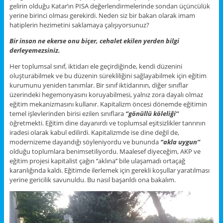
gelirin olduğu Katar’ın PISA değerlendirmelerinde sondan üçüncülük
yerine birinci olması gerekirdi. Neden siz bir bakan olarak imam
hatiplerin hezimetini saklamaya çalışıyorsunuz?
Bir insan ne ekerse onu biçer, cehalet ekilen yerden bilgi
derleyemezsiniz.
Her toplumsal sınıf, iktidarı ele geçirdiğinde, kendi düzenini
oluşturabilmek ve bu düzenin sürekliliğini sağlayabilmek için eğitim
kurumunu yeniden tanımlar. Bir sınıf iktidarının, diğer sınıflar
üzerindeki hegemonyasını koruyabilmesi, yalnız zora dayalı olmaz
eğitim mekanizmasını kullanır. Kapitalizm öncesi dönemde eğitimin
temel işlevlerinden birisi ezilen sınıflara
‘’gönüllü köleliği’’
öğretmekti. Eğitim dine dayanırdı ve toplumsal eşitsizlikler tanrının
iradesi olarak kabul edilirdi. Kapitalizmde ise dine değil de,
modernizeme dayandığı söyleniyordu ve bununda
‘’akla uygun’’
olduğu toplumlara benimsetiliyordu. Maalesef diyeceğim, AKP ve
eğitim projesi kapitalist çağın ‘’aklına’’ bile ulaşamadı ortaçağ
karanlığında kaldı. Eğitimde ilerlemek için gerekli koşullar yaratılması
yerine gericilik savunuldu. Bu nasıl başarıldı ona bakalım.