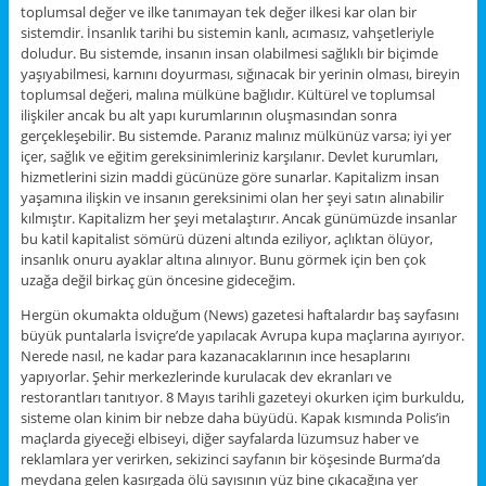
toplumsal değer ve ilke tanımayan tek değer ilkesi kar olan bir
sistemdir. İnsanlık tarihi bu sistemin kanlı, acımasız, vahşetleriyle
doludur. Bu sistemde, insanın insan olabilmesi sağlıklı bir biçimde
yaşıyabilmesi, karnını doyurması, sığınacak bir yerinin olması, bireyin
toplumsal değeri, malına mülküne bağlıdır. Kültürel ve toplumsal
ilişkiler ancak bu alt yapı kurumlarının oluşmasından sonra
gerçekleşebilir. Bu sistemde. Paranız malınız mülkünüz varsa; iyi yer
içer, sağlık ve eğitim gereksinimleriniz karşılanır. Devlet kurumları,
hizmetlerini sizin maddi gücünüze göre sunarlar. Kapitalizm insan
yaşamına ilişkin ve insanın gereksinimi olan her şeyi satın alınabilir
kılmıştır. Kapitalizm her şeyi metalaştırır. Ancak günümüzde insanlar
bu katil kapitalist sömürü düzeni altında eziliyor, açlıktan ölüyor,
insanlık onuru ayaklar altına alınıyor. Bunu görmek için ben çok
uzağa değil birkaç gün öncesine gideceğim.
Hergün okumakta olduğum (News) gazetesi haftalardır baş sayfasını
büyük puntalarla İsviçre’de yapılacak Avrupa kupa maçlarına ayırıyor.
Nerede nasıl, ne kadar para kazanacaklarının ince hesaplarını
yapıyorlar. Şehir merkezlerinde kurulacak dev ekranları ve
restorantları tanıtıyor. 8 Mayıs tarihli gazeteyi okurken içim burkuldu,
sisteme olan kinim bir nebze daha büyüdü. Kapak kısmında Polis’in
maçlarda giyeceği elbiseyi, diğer sayfalarda lüzumsuz haber ve
reklamlara yer verirken, sekizinci sayfanın bir köşesinde Burma’da
meydana gelen kasırgada ölü sayısının yüz bine çıkacağına yer