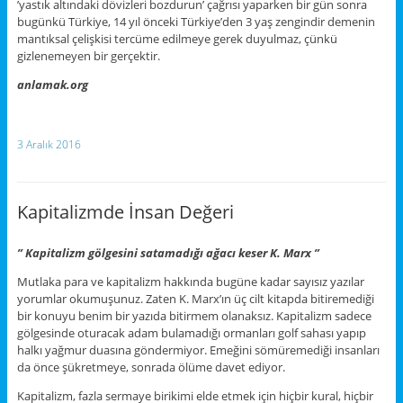
’yastık altındaki dövizleri bozdurun’ çağrısı yaparken bir gün sonra
bugünkü Türkiye, 14 yıl önceki Türkiye’den 3 yaş zengindir demenin
mantıksal çelişkisi tercüme edilmeye gerek duyulmaz, çünkü
gizlenemeyen bir gerçektir.
anlamak.org
3 Aralık 2016
Kapitalizmde İnsan Değeri
” Kapitalizm gölgesini satamadığı ağacı keser K. Marx ”
Mutlaka para ve kapitalizm hakkında bugüne kadar sayısız yazılar
yorumlar okumuşunuz. Zaten K. Marx’ın üç cilt kitapda bitiremediği
bir konuyu benim bir yazıda bitirmem olanaksız. Kapitalizm sadece
gölgesinde oturacak adam bulamadığı ormanları golf sahası yapıp
halkı yağmur duasına göndermiyor. Emeğini sömüremediği insanları
da önce şükretmeye, sonrada ölüme davet ediyor.
Kapitalizm, fazla sermaye birikimi elde etmek için hiçbir kural, hiçbir