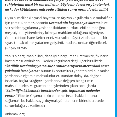
sahiplerinin nasıl bir ruh hali olur, böyle bir devlet ve yönetenleri,
ne kadar kötülüklere müsaade ettikten sonra normale dönebilir?
Oysa bilmeliler ki siyasal hayatta, en faşizan koşullarda bile muhalifler
için çare tükenmez. Antonio
Gramsci’nin hegemonya kuramı
, bize
salt şiddet aygıtlarına yaslanan iktidarın sürdürülebilir olmadığını,
meşruiyetini yitirenlerin yıkılmaya mahkûm olduğunu öğretiyor.
Gramsci Hapishane Defterlerini, Mussolinin faşist zindanlarında bir
siyasi tutsak olarak yatarken geliştirdi, mutlaka ondan öğrenilecek
çok şeyler var.
Yanlış bir argümanın ilacı, daha iyi bir argüman üretmektir, fikirlerin
bastırılması, aydınların ülkeden kaçırılması değil. Eğer bir ülkede
‘’kötülük sıradanlaşıyorsa-suç oranları artıyorsa-mezardaki ceset
yakılmak isteniyorsa’’
bunun ilk sorumlusu yönetenlerdir. İnsanlar
şartların ve eğitimin mahsulüdürler. Bundan dolayı da, değişen
insanlar, başka
‘’değişen’’
şartların ve değişen bir eğitimin
mahsulüdürler. Milgram’ın deneylerinden çıkan sonuçlarda
‘’Zalimliğin kökeninde karakterden çok, toplumsal nedenler
vardır.’’
Elbette Yaşama hakkı en temel insan hakkıdır bunu
sağlamak, bu hakka saygı duymak yönetenlerin birinci derecede
sorumluluğu ve vazifesidir.
Anlamak.org