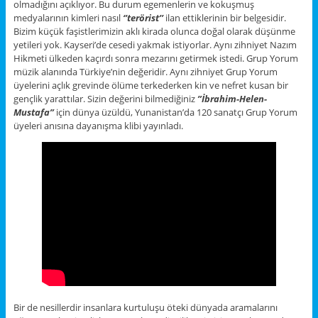
olmadığını açıklıyor. Bu durum egemenlerin ve kokuşmuş
medyalarının kimleri nasıl
‘’terörist’’
ilan ettiklerinin bir belgesidir.
Bizim küçük faşistlerimizin aklı kirada olunca doğal olarak düşünme
yetileri yok. Kayseri’de cesedi yakmak istiyorlar. Aynı zihniyet Nazım
Hikmeti ülkeden kaçırdı sonra mezarını getirmek istedi. Grup Yorum
müzik alanında Türkiye’nin değeridir. Aynı zihniyet Grup Yorum
üyelerini açlık grevinde ölüme terkederken kin ve nefret kusan bir
gençlik yarattılar. Sizin değerini bilmediğiniz
”İbrahim-Helen-
Mustafa”
için dünya üzüldü, Yunanistan’da 120 sanatçı Grup Yorum
üyeleri anısına dayanışma klibi yayınladı.
Bir de nesillerdir insanlara kurtuluşu öteki dünyada aramalarını