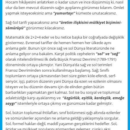
Hocam hikâyesini anlatırken o kadar uzun ve ince düşünmüş ki, nasıl
olur da ben mevcut düzenin-sağın ayıplarını görünmez kılarım. Omlet
yapmak isteyeceksiniz ama
‘’yumurtayı’’
kümeste unutacaksınız.
Sağ-Sol tarifi yapacaksınız ama
‘’üretim ilişkisini-mülkiyet biçimini-
sömürüyü’’
görünmez kılacaksınız.
Matematik de 2+2=4 eder ve bu netice başka bir coğrafyada değişiklik
göstermez. Evrensel tarifler de hemen hemen her ülkede aynı
anlama gelir. Bunun için önce sağ ve sol Dünya literatüründe ne
anlama geliyor ona bakalım. Karşıt politik cephelerin
“sol” ve “sağ”
olarak nitelendirilmesi ilk defa Büyük Fransız Devrimi (1789-1791)
döneminde ortaya çıkmıştır. Yani Dünya’da sağ ve sol terimleri
Fransız Devriminden sonra kullanılmaya başlamış. Sağ; Sınıflı
toplumların ortaya çıkmasından beri süre gelen köle-efendi, serf-
senyör, işçi, patron düzenin yani Dünya da ezen ve ezilenin olmasını
isteyen ve bu düzenin devamı için de elinden gelen bütün
barbarlıkları yapmaktan geri kalmaz. Sol ise bu sosyal ve toplumsal
adaletsizliğe karşı ayaklanmış ve
“özgürlük, eşitlik, kardeşlik, emeğe
saygı”
istemleriyle ortaya çıkmış ve günümüze kadar gelmiştir.
Sol, bütün toplumsal ihtilafları, sınıf bölünmesi ışığı altında ezilenler
ve sömürülenler açısından ne anlama geldiği yaklaşımıyla sorgular.
Sol, formel hakları değil, maddî yaşamın gerçeklerini hedefler. Sol,
iktidar ve mülkiyet sorularını görmezden gelemez, çünkü aksi