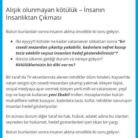
Alışık olunmayan kötülük – İnsanın
İnsanlıktan Çıkması
Bütün bunlardan sonra insanın aklına öncelikle iki soru geliyor.
İlki eyyyy!!! Kötüler ne kadar vatansever olduktan sonra
‘’bir
cesedi mezardan çıkartıp yakabilir, kadınlara nefret kusup
taciz edebilir suçsuz insanları hedef gösterebilirsiniz’’?
İkincisi ülkenin geldiği durum ve nereye gidiyor?
Kötülüklerinizin bir dibi var mı?
Bir taraf da TV ekranlarında alenen tehditler ölüm listeleri, Kayseri’de
vatan sevgisi için cesedi mezardan çıkartıp yakmak isteyen faşist,
sosyal medyaya ayar vermek isteyen yerli-milli ve vatansever, yeşil
top ve bayrak kullanan
yeni Ebabil
trolleri. Hesaplarından bütün
muhaliflere nefret kusuyor, kadınlara taciz, küfür, tehditler savuruyor
insanları hedef gösteriyorlar.
En acınası durum diğer taraf da hak, hukuk, adalet adına bu olanları
seyreden bir hükümet, hedef gösterilenleri içeri tıkan bir yargı.
Bütün bunlardan sonra insanın aklına öncelikle iki soru geliyor.