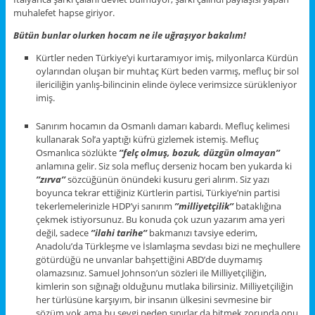
muhalefet hapse giriyor.
Bütün bunlar olurken hocam ne ile uğraşıyor bakalım!
Kürtler neden Türkiye’yi kurtaramıyor imiş, milyonlarca Kürdün
oylarından oluşan bir muhtaç Kürt beden varmış, mefluç bir sol
ilericiliğin yanlış-bilincinin elinde öylece verimsizce sürükleniyor
imiş.
Sanırım hocamın da Osmanlı damarı kabardı. Mefluç kelimesi
kullanarak Sol’a yaptığı küfrü gizlemek istemiş. Mefluç
Osmanlıca sözlükte
’’felç olmuş, bozuk, düzgün olmayan’’
anlamına gelir. Siz sola mefluç derseniz hocam ben yukarda ki
’’zırva’’
sözcüğünün önündeki kusuru geri alırım. Siz yazı
boyunca tekrar ettiğiniz Kürtlerin partisi, Türkiye’nin partisi
tekerlemelerinizle HDP’yi sanırım
’’milliyetçilik’’
bataklığına
çekmek istiyorsunuz. Bu konuda çok uzun yazarım ama yeri
değil, sadece
’’ilahi tarihe’’
bakmanızı tavsiye ederim,
Anadolu’da Türkleşme ve İslamlaşma sevdası bizi ne meçhullere
götürdüğü ne unvanlar bahşettiğini ABD’de duymamış
olamazsınız. Samuel Johnson’un sözleri ile Milliyetçiliğin,
kimlerin son sığınağı olduğunu mutlaka bilirsiniz. Milliyetçiliğin
her türlüsüne karşıyım, bir insanın ülkesini sevmesine bir
sözüm yok ama bu sevgi neden sınırlar da bitmek zorunda onu