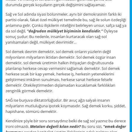
durumda gerçek koşulların gerçek değişimini sağlayamaz.
Sağ ve Sol adında siyasi bölünmeler, aynı bir demokrasinin farklı iki
partisi olarak, fakat özel mülkiyet temelinde bu, sağ ile solun özdeşliği
anlamına gelir. Çünkü ilişkilerin niteliğini belirleyen unsur, safça sağ ya
da sol değil,
‘’doğrudan mülkiyet biçiminin kendisidir.’’
Öyleyse
sonuç şudur; Bu nedenle, insanları kurtaracak olan sağ-sol
yanılsamaları değil, mülkiyet devrimidir…
Sol demek devrim demektir, sol demek onların yüzlerin değil
milyonların milyarların iktidarı demektir. Sol demek özgür insan
demektir, sol demek üretimin halkın ihtiyaçları doğrultusunda
planlanıp herkese cevap vermesini sağlamak demektir. Sol demek
herkese sıcak bir kap yemek, herkese iş, herkesin yeteneklerini
geliştirmesi imkânın sunulması, herkese sanat herkese felsefe
demektir. Ötekileştirmeden dışlamadan kucaklamak farklılıkları
zenginlik görmek demektir.
SAĞ ise burjuva diktatörlüğüdür. Bir avuç ağzı salyalı insanın
milyarların mutluluğuna ipotek koymasıdır. Sağ demek korku, şiddet,
hapishane, sömürü demektir.
Kendinize şöyle bir soru sorsaydınız belki de sağ sol yazınız bu derece
ironi olmazdı.
Metaları değerli kılan nedir?
Bu soru sizi,
“emek-değer