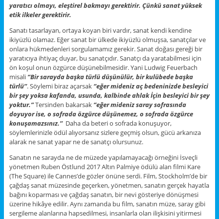
yaratıcı olmayı, eleştirel bakmayı gerektirir. Çünkü sanat yüksek
etik ilkeler gerektirir.
Sanatı tasarlayan, ortaya koyan biri vardır, sanat kendi kendine
ikiyüzlü olamaz. Eğer sanat bir ülkede ikiyüzlü olmuşsa, sanatçılar ve
onlara hükmedenleri sorgulamamız gerekir. Sanat doğası gereği bir
yaratıcıya ihtiyaç duyar, bu sanatçıdır. Sanatçı da yaratabilmesi için
ön koşul onun özgürce düşünebilmesidir. Yani Ludwig Feuerbach
misali
‘’Bir sarayda başka türlü düşünülür, bir kulübede başka
türlü’’
. Söylemi biraz açarsak
‘’eğer mideniz aç bedeninizde besleyici
bir şey yoksa kafanda, usunda, kalbinde ahlak İçin besleyici bir şey
yoktur.”
Tersinden bakarsak
‘’eğer mideniz saray sofrasında
doyuyor ise, o sofrada özgürce düşünemez, o sofrada özgürce
konuşamazsınız.’’
Daha da beteri o sofrada konuşuyor,
söylemlerinizle ödül alıyorsanız sizlere geçmiş olsun, gücü arkanıza
alarak ne sanat yapar ne de sanatçı olursunuz.
Sanatın ne sarayda ne de müzede yapılamayacağı örneğini İsveçli
yönetmen Ruben Östlund 2017 Altın Palmiye ödülü alan filmi Kare
(The Square) ile Cannes’de gözler önüne serdi. Film, Stockholm’de bir
çağdaş sanat müzesinde geçerken, yönetmen, sanatın gerçek hayatla
bağını koparması ve çağdaş sanatın, bir nevi gösteriye dönüşmesi
üzerine hikâye edilir. Aynı zamanda bu film, sanatın müze, saray gibi
sergileme alanlarına hapsedilmesi, insanlarla olan ilişkisini yitirmesi