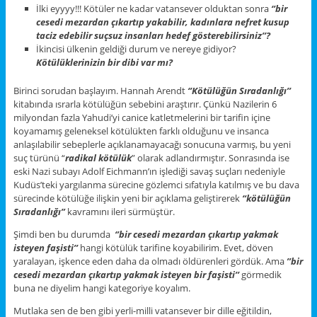
İlki eyyyy!!! Kötüler ne kadar vatansever olduktan sonra
‘’bir
cesedi mezardan çıkartıp yakabilir, kadınlara nefret kusup
taciz edebilir suçsuz insanları hedef gösterebilirsiniz’’?
İkincisi ülkenin geldiği durum ve nereye gidiyor?
Kötülüklerinizin bir dibi var mı?
Birinci sorudan başlayım. Hannah Arendt
‘’Kötülüğün Sıradanlığı’’
kitabında ısrarla kötülüğün sebebini araştırır. Çünkü Nazilerin 6
milyondan fazla Yahudi’yi canice katletmelerini bir tarifin içine
koyamamış geleneksel kötülükten farklı olduğunu ve insanca
anlaşılabilir sebeplerle açıklanamayacağı sonucuna varmış, bu yeni
suç türünü “
radikal kötülük
” olarak adlandırmıştır. Sonrasında ise
eski Nazi subayı Adolf Eichmann’ın işlediği savaş suçları nedeniyle
Kudüs’teki yargılanma sürecine gözlemci sıfatıyla katılmış ve bu dava
sürecinde kötülüğe ilişkin yeni bir açıklama geliştirerek
“kötülüğün
Sıradanlığı”
kavramını ileri sürmüştür.
Şimdi ben bu durumda
‘’bir cesedi mezardan çıkartıp yakmak
isteyen faşisti’’
hangi kötülük tarifine koyabilirim. Evet, döven
yaralayan, işkence eden daha da olmadı öldürenleri gördük. Ama
’’bir
cesedi mezardan çıkartıp yakmak isteyen bir faşisti’’
görmedik
buna ne diyelim hangi kategoriye koyalım.
Mutlaka sen de ben gibi yerli-milli vatansever bir dille eğitildin,