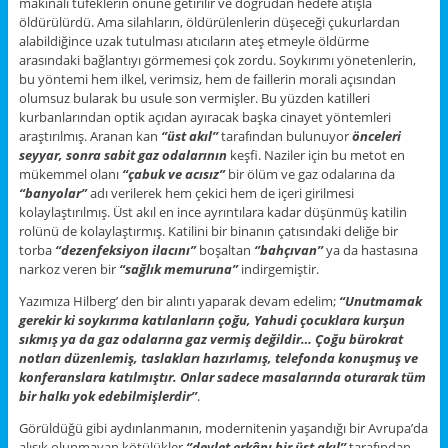
makinalı tüfeklerin önüne getirilir ve doğrudan hedefe atışla
öldürülürdü. Ama silahların, öldürülenlerin düşeceği çukurlardan
alabildiğince uzak tutulması atıcıların ateş etmeyle öldürme
arasındaki bağlantıyı görmemesi çok zordu. Soykırımı yönetenlerin,
bu yöntemi hem ilkel, verimsiz, hem de faillerin morali açısından
olumsuz bularak bu usule son vermişler. Bu yüzden katilleri
kurbanlarından optik açıdan ayıracak başka cinayet yöntemleri
araştırılmış. Aranan kan
‘’üst akıl’’
tarafından bulunuyor
önceleri
seyyar, sonra sabit gaz odalarının
keşfi. Naziler için bu metot en
mükemmel olanı
“çabuk ve acısız”
bir ölüm ve gaz odalarına da
“banyolar”
adı verilerek hem çekici hem de içeri girilmesi
kolaylaştırılmış. Üst akıl en ince ayrıntılara kadar düşünmüş katilin
rolünü de kolaylaştırmış. Katilini bir binanın çatısındaki deliğe bir
torba
“dezenfeksiyon ilacını”
boşaltan
‘’bahçıvan’’
ya da hastasına
narkoz veren bir
“sağlık memuruna”
indirgemiştir.
Yazımıza Hilberg’ den bir alıntı yaparak devam edelim;
“Unutmamak
gerekir ki soykırıma katılanların çoğu, Yahudi çocuklara kurşun
sıkmış ya da gaz odalarına gaz vermiş değildir… Çoğu bürokrat
notları düzenlemiş, taslakları hazırlamış, telefonda konuşmuş ve
konferanslara katılmıştır. Onlar sadece masalarında oturarak tüm
bir halkı yok edebilmişlerdir’’
.
Görüldüğü gibi aydınlanmanın, modernitenin yaşandığı bir Avrupa’da
alışık olunmayan kötülükler
‘’devlet erkânı bir üst akıl’’
tarafından