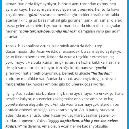
olmaz. Bunlarda ikiye ayrılıyor; birincisi aynı tornadan çıkmış, hep
aynı türküyü, hep aynı yalanı söyleyen rant peşinde, her türlü hava
koşullarında
‘’gücü’’
savunan, menfaat görecekleri tarafa dört takla
atanlar. İkinci grup biraz muhalif gibi görünen, sanki anlaşmalı olarak
oraya gelen ama birinci grubun kumandasında birazcık sınırı aşsalar
hemen
‘’hain-terörist-bölücü-dış mihrak’’
damgaları yiyip geri adım
atanlar.
Tabii ki bu kanallara Acun’un Dominik adası da dahil. Hep
düşünmüşümdür Acun ve iktidar arasındaki bu sarmaş dolaş ilişkiyi.
Acun iktidarı övmekten, iktidar da Acun’a teşekkür etmekten hiç
yorulmuyor. Hâlbuki iktidar ne içki içilsin, ne kızlı erkekli kalınsın, ne
de açık saçık durulsun istiyor. Kızcağız kütüphaneye
‘’şortla’’
giremiyor hatlar belli oluyormuş. Demek ki ülkede
‘’hatlardan’’
kuduran mahlûklar var. Bunlarda sanat, aşk, sevgi, duygu, his yok
mübarekler tek hücreli Amipler gibi bölünerek çoğalıyorlar.
İlginç, Acun adasında bunların hiç birine uyulmuyor kız erkek şortlarla
beraber kalıyor, öpüşmeler koklaşmalar ona keza ama Acun hiç
yönetenlerce eleştirilmiyor. Aslında Acun’a sormayı çok isterdim bu
aradaki zihinsel ortaklığa kim karar veriyor. Acun parayı survivor
adasında açıklar üstünden kazanıyor, açıklara yasaklar getiren bir
iktidara tapınıyor. Yoksa
‘’eyyyy kapitalizm, ahhh para sen nelere
kadirsin’’
mi diyelim. Ama olsun Acun her ne kadar yoksullar