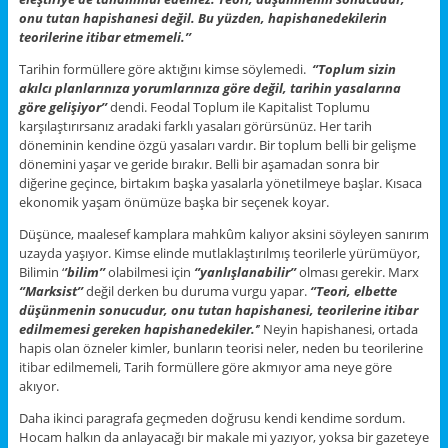
onu tutan hapishanesi değil. Bu yüzden, hapishanedekilerin
teorilerine itibar etmemeli.’’
Tarihin formüllere göre aktığını kimse söylemedi.
‘’Toplum sizin
akılcı planlarınıza yorumlarınıza göre değil, tarihin yasalarına
göre gelişiyor’’
dendi. Feodal Toplum ile Kapitalist Toplumu
karşılaştırırsanız aradaki farklı yasaları görürsünüz. Her tarih
döneminin kendine özgü yasaları vardır. Bir toplum belli bir gelişme
dönemini yaşar ve geride bırakır. Belli bir aşamadan sonra bir
diğerine geçince, birtakım başka yasalarla yönetilmeye başlar. Kısaca
ekonomik yaşam önümüze başka bir seçenek koyar.
Düşünce, maalesef kamplara mahkûm kalıyor aksini söyleyen sanırım
uzayda yaşıyor. Kimse elinde mutlaklaştırılmış teorilerle yürümüyor,
Bilimin ‘
’bilim’’
olabilmesi için
‘’yanlışlanabilir’’
olması gerekir. Marx
‘’Marksist’’
değil derken bu duruma vurgu yapar.
‘’Teori, elbette
düşünmenin sonucudur, onu tutan hapishanesi, teorilerine itibar
edilmemesi gereken hapishanedekiler.’
’ Neyin hapishanesi, ortada
hapis olan özneler kimler, bunların teorisi neler, neden bu teorilerine
itibar edilmemeli, Tarih formüllere göre akmıyor ama neye göre
akıyor.
Daha ikinci paragrafa geçmeden doğrusu kendi kendime sordum.
Hocam halkın da anlayacağı bir makale mi yazıyor, yoksa bir gazeteye