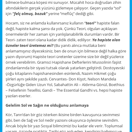
bilmece-bulmaca köşesi mi sunuyor. Mücahit hoca doğrudan zihin
altındakilerin gerçek yüzünü gizlemeye çalışıyor. Geçen yazıda ‘’sol’’
için
’’felç olmuş, bozuk’’
yerine ‘’meflûç’’ dediği gibi.
Hocam, siz ne anlamda kullanırsanız kullanın ‘
’teori’’
hapiste falan
değil, hapiste kalma şansı da yok. Çünkü Teori, olguları açıklayan
önermelerdir her zaman için yanlışlanabilirlik durumları vardır. Bir
Teori- zaten teori olana kadar didik didik, ediliyor.
Ya hapiste olan
özneler teori üretemez mi?
(Bu yanıtı alınca mutlaka beni
anlamamışınız diyeceksiniz, ben de onun için bilmece değil halka göre
yazın diyorum) Hapiste teori üretenler üzerine size bir değil yüzlerce
örnek verebilirim. Gramsci Hapishane Defterlerini Mussolinin faşist
zindanlarında bir siyasi tutsak olarak yatarken geliştirdi. Dostoyevski
çoğu kitaplarını hapishanesinden esinlendi, Nazım Hikmet çoğu
şiirleri aynı şekilde yazdı. Cervantes- Don Kişot, Nelson Mandela
-Özgürlüğe Giden Uzun Yol, Sabahattin Ali – Aldırma Gönül, Boethius
– Felsefenin Tesellisi, Gandi – The Essential Gandhi vs. hepsi hapiste
yazılan eserler.
Gelelim Sol ve Sağın ne olduğunu anlamaya
Kör, Tanrı’dan bir göz isterken ikisine birden kavuşunca sevinmesi
gibi, ben de Sağ ve Sol nedir yazısını okuyunca öylesine sevindim.
Ancak böyle bir yazı Sosyal bilimcimizi bu kadar ele verir. Toplumsal
yaşam, özünde pratiktir. Tarihi göz ardı eden, kendisini bağımsız ve