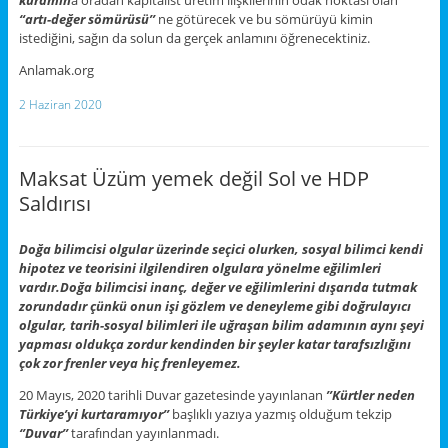
kuramın
a oradan kapitalist üretim ilişkilerinin odak noktası olan
“artı-değer sömürüsü’’
ne götürecek ve bu sömürüyü kimin
istediğini, sağın da solun da gerçek anlamını öğrenecektiniz.
Anlamak.org
2 Haziran 2020
Maksat Üzüm yemek değil Sol ve HDP
Saldırısı
Doğa bilimcisi olgular üzerinde seçici olurken, sosyal bilimci kendi
hipotez ve teorisini ilgilendiren olgulara yönelme eğilimleri
vardır.
Doğa bilimcisi inanç, değer ve eğilimlerini dışarıda tutmak
zorundadır çünkü onun işi gözlem ve deneyleme gibi doğrulayıcı
olgular, tarih-sosyal bilimleri ile uğraşan bilim adamının aynı şeyi
yapması oldukça zordur kendinden bir şeyler katar tarafsızlığını
çok zor frenler veya hiç frenleyemez.
20 Mayıs, 2020 tarihli Duvar gazetesinde yayınlanan
’’Kürtler neden
Türkiye’yi kurtaramıyor’’
başlıklı yazıya yazmış olduğum tekzip
‘’Duvar’’
tarafından yayınlanmadı.