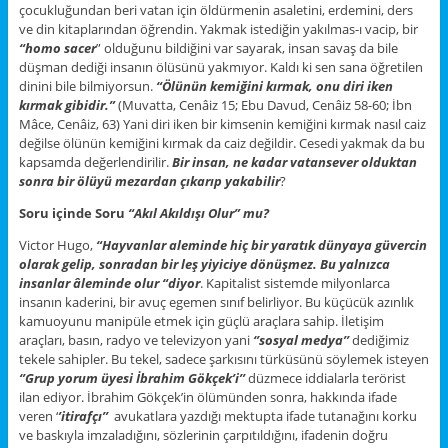
çocukluğundan beri vatan için öldürmenin asaletini, erdemini, ders
ve din kitaplarından öğrendin. Yakmak istediğin yakılmas-ı vacip, bir
“homo sacer
” olduğunu bildiğini var sayarak, insan savaş da bile
düşman dediği insanın ölüsünü yakmıyor. Kaldı ki sen sana öğretilen
dinini bile bilmiyorsun.
“Ölünün kemiğini kırmak, onu diri iken
kırmak gibidir.”
(Muvatta, Cenâiz 15; Ebu Davud, Cenâiz 58-60; İbn
Mâce, Cenâiz, 63) Yani diri iken bir kimsenin kemiğini kırmak nasıl caiz
değilse ölünün kemiğini kırmak da caiz değildir. Cesedi yakmak da bu
kapsamda değerlendirilir.
Bir insan, ne kadar vatansever olduktan
sonra bir ölüyü mezardan çıkarıp yakabilir
?
Soru içinde Soru
“Akıl Akıldışı Olur” mu?
Victor Hugo,
“Hayvanlar aleminde hiç bir yaratık dünyaya güvercin
olarak gelip, sonradan bir leş yiyiciye dönüşmez. Bu yalnızca
insanlar âleminde olur “diyor
. Kapitalist sistemde milyonlarca
insanın kaderini, bir avuç egemen sınıf belirliyor. Bu küçücük azınlık
kamuoyunu manipüle etmek için güçlü araçlara sahip. İletişim
araçları, basın, radyo ve televizyon yani
‘’sosyal medya’’
dediğimiz
tekele sahipler. Bu tekel, sadece şarkısını türküsünü söylemek isteyen
‘’Grup yorum üyesi İbrahim Gökçek’i’’
düzmece iddialarla terörist
ilan ediyor. İbrahim Gökçek’in ölümünden sonra, hakkında ifade
veren ‘
’itirafçı’’
avukatlara yazdığı mektupta ifade tutanağını korku
ve baskıyla imzaladığını, sözlerinin çarpıtıldığını, ifadenin doğru