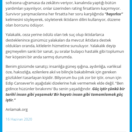
sofrasına uğramasa da zekâtını veriyor, kanalında yaptığı bütün
yardımları yayınlıyor, onlar üzerinden rating fırsatlarını kaçırmıyor.
Survivor yarışmacılarına her fırsatta her soru karşılığında
‘’hayırlısı’’
kelimesini söyleyerek, söyleterek iktidarın dilini kullanıyor, düzene
olan borcunu ödüyor.
Yalakalık, ceza yerine ödülü olan tek suç olup iktidarlarca
desteklenince günümüz yalakaları da mevcut iktidara destek
oldukları oranda, kitlelerin hizmetine sunuluyor. Yalakalık deyip
geçmeyelim sanki bir sanat, şu sıralar bulaşıcı hastalık gibi toplumun
her köşesini bir anda sarmış durumda.
Benim gözümde sanatçı; insanlığa güneş ışığına, aydınlığa, varlıksal
öze, haksızlığa, ezilenlere akıl ve bilinçle bakabilmek için gereken
gözlükleri tasarlayan kişidir. Biliyorum bu çok zor bir iştir, onun için
Edip Cansever’in aşağıdaki dizelerine hak vermemek elde değil. “Ben
gidince hüzünler bırakırım/ Bu senin yaşadığındır.
Güç iştir çünkü bir
tarihî insan gibi yaşamak/ Bir hayatı insan gibi tamamlamak güç
iştir.”
Anlamak.org
16 Haziran 2020