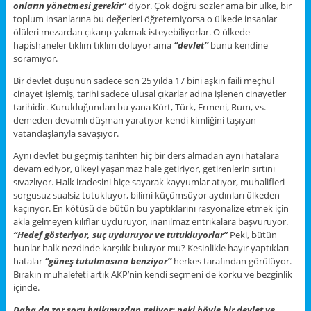
onların yönetmesi gerekir’’
diyor. Çok doğru sözler ama bir ülke, bir
toplum insanlarına bu değerleri öğretemiyorsa o ülkede insanlar
ölüleri mezardan çıkarıp yakmak isteyebiliyorlar. O ülkede
hapishaneler tıklım tıklım doluyor ama
‘’devlet’’
bunu kendine
soramıyor.
Bir devlet düşünün sadece son 25 yılda 17 bini aşkın faili meçhul
cinayet işlemiş, tarihi sadece ulusal çıkarlar adına işlenen cinayetler
tarihidir. Kurulduğundan bu yana Kürt, Türk, Ermeni, Rum, vs.
demeden devamlı düşman yaratıyor kendi kimliğini taşıyan
vatandaşlarıyla savaşıyor.
Aynı devlet bu geçmiş tarihten hiç bir ders almadan aynı hatalara
devam ediyor, ülkeyi yaşanmaz hale getiriyor, getirenlerin sırtını
sıvazlıyor. Halk iradesini hiçe sayarak kayyumlar atıyor, muhalifleri
sorgusuz sualsiz tutukluyor, bilimi küçümsüyor aydınları ülkeden
kaçırıyor. En kötüsü de bütün bu yaptıklarını rasyonalize etmek için
akla gelmeyen kılıflar uyduruyor, inanılmaz entrikalara başvuruyor.
“Hedef gösteriyor, suç uyduruyor ve tutukluyorlar”
Peki, bütün
bunlar halk nezdinde karşılık buluyor mu? Kesinlikle hayır yaptıkları
hatalar
‘’güneş tutulmasına benziyor’’
herkes tarafından görülüyor.
Bırakın muhalefeti artık AKP’nin kendi seçmeni de korku ve bezginlik
içinde.
Daha da zor soru halkımızdan geliyor; peki böyle bir devlet ve