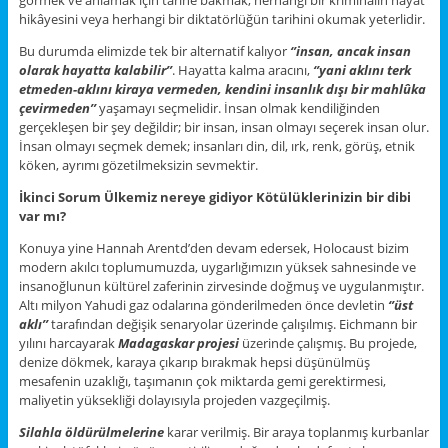
hikâyesini veya herhangi bir diktatörlüğün tarihini okumak yeterlidir.
Bu durumda elimizde tek bir alternatif kalıyor
‘’insan, ancak insan
olarak hayatta kalabilir’’
. Hayatta kalma aracını,
‘’yani aklını terk
etmeden-aklını kiraya vermeden, kendini insanlık dışı bir mahlûka
çevirmeden’’
yaşamayı seçmelidir. İnsan olmak kendiliğinden
gerçekleşen bir şey değildir; bir insan, insan olmayı seçerek insan olur.
İnsan olmayı seçmek demek; insanları din, dil, ırk, renk, görüş, etnik
köken, ayrımı gözetilmeksizin sevmektir.
İkinci Sorum Ülkemiz nereye gidiyor Kötülüklerinizin bir dibi
var mı?
Konuya yine Hannah Arentd’den devam edersek, Holocaust bizim
modern akılcı toplumumuzda, uygarlığımızın yüksek sahnesinde ve
insanoğlunun kültürel zaferinin zirvesinde doğmuş ve uygulanmıştır.
Altı milyon Yahudi gaz odalarına gönderilmeden önce devletin
‘’üst
aklı’’
tarafından değişik senaryolar üzerinde çalışılmış. Eichmann bir
yılını harcayarak
Madagaskar projesi
üzerinde çalışmış. Bu projede,
denize dökmek, karaya çıkarıp bırakmak hepsi düşünülmüş
mesafenin uzaklığı, taşımanın çok miktarda gemi gerektirmesi,
maliyetin yüksekliği dolayısıyla projeden vazgeçilmiş.
Silahla öldürülmelerine
karar verilmiş. Bir araya toplanmış kurbanlar