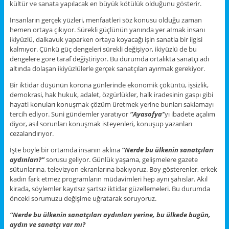
kültür ve sanata yapılacak en büyük kötülük olduğunu gösterir.
İnsanların gerçek yüzleri, menfaatleri söz konusu olduğu zaman
hemen ortaya çıkıyor. Sürekli güçlünün yanında yer aImak insanı
ikiyüzlü, dalkavuk yaparken ortaya koyacağı işin sanatla bir ilgisi
kalmıyor. Çünkü güç dengeleri sürekli değişiyor, ikiyüzlü de bu
dengelere göre taraf değiştiriyor. Bu durumda ortalıkta sanatçı adı
altında dolaşan ikiyüzlülerle gerçek sanatçıları ayırmak gerekiyor.
Bir iktidar düşünün korona günlerinde ekonomik çöküntü, işsizlik,
demokrasi, hak hukuk, adalet, özgürlükler, halk iradesinin gaspı gibi
hayati konuları konuşmak çözüm üretmek yerine bunları saklamayı
tercih ediyor. Suni gündemler yaratıyor
‘’Ayasofya’
’yı ibadete açalım
diyor, asıl sorunları konuşmak isteyenleri, konuşup yazanları
cezalandırıyor.
İşte böyle bir ortamda insanın aklına
“Nerde bu ülkenin sanatçıları
aydınları?”
sorusu geliyor. Günlük yaşama, gelişmelere gazete
sütunlarına, televizyon ekranlarına bakıyoruz. Boy gösterenler, erkek
kadın fark etmez programların müdavimleri hep aynı şahıslar. Akıl
kirada, söylemler kayıtsız şartsız iktidar güzellemeleri. Bu durumda
önceki sorumuzu değişime uğratarak soruyoruz.
“Nerde bu ülkenin sanatçıları aydınları yerine, bu ülkede bugün,
aydın ve sanatçı var mı?