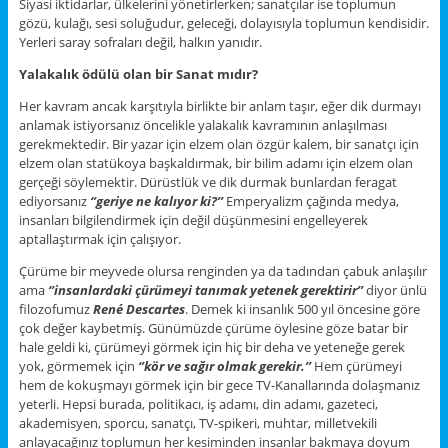
Siyasi iktidarlar, ülkelerini yönetirlerken; sanatçılar ise toplumun
gözü, kulağı, sesi soluğudur, geleceği, dolayısıyla toplumun kendisidir.
Yerleri saray sofraları değil, halkın yanıdır.
Yalakalık ödülü olan bir Sanat mıdır?
Her kavram ancak karşıtıyla birlikte bir anlam taşır, eğer dik durmayı
anlamak istiyorsanız öncelikle yalakalık kavramının anlaşılması
gerekmektedir. Bir yazar için elzem olan özgür kalem, bir sanatçı için
elzem olan statükoya başkaldırmak, bir bilim adamı için elzem olan
gerçeği söylemektir. Dürüstlük ve dik durmak bunlardan feragat
ediyorsanız
‘’geriye ne kalıyor ki?’’
Emperyalizm çağında medya,
insanları bilgilendirmek için değil düşünmesini engelleyerek
aptallaştırmak için çalışıyor.
Çürüme bir meyvede olursa renginden ya da tadından çabuk anlaşılır
ama
‘’insanlardaki çürümeyi tanımak yetenek gerektirir’’
diyor ünlü
filozofumuz
René Descartes
. Demek ki insanlık 500 yıl öncesine göre
çok değer kaybetmiş. Günümüzde çürüme öylesine göze batar bir
hale geldi ki, çürümeyi görmek için hiç bir deha ve yeteneğe gerek
yok, görmemek için
‘’kör ve sağır olmak gerekir.’’
Hem çürümeyi
hem de kokuşmayı görmek için bir gece TV-Kanallarında dolaşmanız
yeterli. Hepsi burada, politikacı, iş adamı, din adamı, gazeteci,
akademisyen, sporcu, sanatçı, TV-spikeri, muhtar, milletvekili
anlayacağınız toplumun her kesiminden insanlar bakmaya doyum