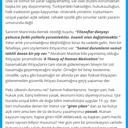
ufak ve somut bir yarar sağlayamamış, var olan düzeni korumaktan
başka bir şey düşünmemiş. Türkiye’deki haksızlığın, hukuksuzluğun,
halk iradesinin gaspı kayyumlar, otokratik yönetim, toplumların
sosyal yapıları açlık sefalet, cehalet işsizlik gibi sorunlar sanki yazarın
umurunda değil.
Sanırım Marx’ında demek istediği buydu;
“Filozoflar dünyayı
yalnızca farklı yollarla yorumladılar, önemli olan değiştirmektir.’’
Yeter artık yorumladığınız eleştirdiğiniz biraz da sadede gelin. Yeni bir
felsefeye, yeni söylemlere ihtiyacımız var.
’’Somut durumların somut
tahlili denen bir şey var.’’
Abraham Maslow bile yayınlamış olduğu
ihtiyaçlar piramidinde
‘A Theory of Human Motivation’
bir
basamaktaki ihtiyaçlarını tam olarak gideremeyen bireyin bir üst
basamağa geçemeyeceğini söyler. Örneğin bir birey beslenme,
cinsellik, uyku gibi basamağın en altında yer alan fiziksel ihtiyaçları
gideremeden güvenlik ihtiyacı basamağına geçiş yapamaz der.
Peki, ülkenin durumu ne? Sanırım haberdarsınız. Yangın yeri, hak
hukuk yok, barış kelimesi yasak, ekonomi kötü diyemiyorsunuz. İşte
burada sosyal bilim de doğa bilim metodolojisi uygular 15. yy. dan
beri muhasebe denen bir metot var
’’giren çıkan’’
dan az ise bütçe
açık verir ama ben de siz de bunu yazamıyoruz
yassak
. Atanan
kayyum sayısını, hapse giren HDP-Milletvekili, eş başkan, parti meclis
üyesi sayısını biliyor musunuz? Her gün yeni bir provokasyon camide
İtalyanca şarkı çalanı devlet bulmuyor, şarkı çalındı paylaşısı yapan