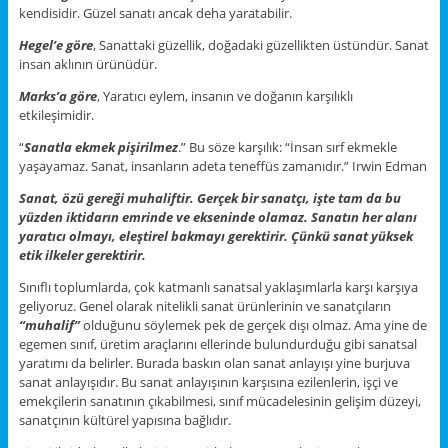
kendisidir. Güzel sanatı ancak deha yaratabilir.
Hegel’e göre
, Sanattaki güzellik, doğadaki güzellikten üstündür. Sanat
insan aklının ürünüdür.
Marks’a göre
, Yaratıcı eylem, insanın ve doğanın karşılıklı
etkileşimidir.
“
Sanatla ekmek pişirilmez
.” Bu söze karşılık: “İnsan sırf ekmekle
yaşayamaz. Sanat, insanların adeta teneffüs zamanıdır.” Irwin Edman
Sanat, özü gereği muhaliftir.
Gerçek bir sanatçı, işte tam da bu
yüzden iktidarın emrinde ve ekseninde olamaz.
Sanatın her alanı
yaratıcı olmayı, eleştirel bakmayı gerektirir. Çünkü sanat yüksek
etik ilkeler gerektirir.
Sınıflı toplumlarda, çok katmanlı sanatsal yaklaşımlarla karşı karşıya
geliyoruz. Genel olarak nitelikli sanat ürünlerinin ve sanatçıların
“muhalif”
olduğunu söylemek pek de gerçek dışı olmaz. Ama yine de
egemen sınıf, üretim araçlarını ellerinde bulundurduğu gibi sanatsal
yaratımı da belirler. Burada baskın olan sanat anlayışı yine burjuva
sanat anlayışıdır. Bu sanat anlayışının karşısına ezilenlerin, işçi ve
emekçilerin sanatının çıkabilmesi, sınıf mücadelesinin gelişim düzeyi,
sanatçının kültürel yapısına bağlıdır.