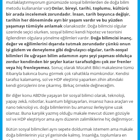
mutlaklaştırmıyorum günümüzde sosyal bilimlerden de doğa bilim
metodu kullananlar var
) Onlar, bireyi, tarihi, toplumu, kültürü
bir arada incelemek zorundadır. İnsan, tarih boyunca değişir,
tarihin her döneminde ayrı bir yaşam vardır ve bu yüzden
yaşamayı tümüyle anlamak
olanaksızdır. Doğa bilimcisi olgular
üzerinde seçici olurken, sosyal bilimci kendi hipotez ve teorisini
ilgilendiren olgulara yönelme eğilimleri vardır.
Doğa bilimcisi inanç,
değer ve eğilimlerini dışarıda tutmak zorundadır çünkü onun
işi gözlem ve deneyleme gibi doğrulayıcı olgular, tarih-sosyal
bilimleri ile uğraşan bilim adamının aynı şeyi yapması oldukça
zordur kendinden bir şeyler katar tarafsızlığını çok zor frenler
veya hiç frenleyemez.
Sonuç olarak Mücahit Bilici makalesine tümü
itibarıyla bakınca bunu görmek çok rahatlıkla mümkündür. Kendisi
tarafsız kalamamış, sol ve HDP eleştirisi yaparken zihin altındaki
kendi görüşlerini öne çıkarmış. Birkaç örnekle değineceğim.
Bir diğer konu ABD’de yaşayan bir sosyal bilimci olarak, teknoloji,
yapay zekâ, robotlar, kuantum bilgisayarları, insansız hava araçları ve
nano teknoloji vs. doğa bilimlerinin bu amansız ilerleyişine uzak
olamaz. Buna karşılık yazmış olduğu makale mevcut düzen gözüyle
sol ve HDP eleştiriyor ama aynı düzenin zalimliklerine hiç değinmiyor.
Bütün sosyal bilimcileri aynı sepete doldurmak istemem ama makale
doğa bilimlerinin yüz yıl gerisinde kalmış. İnsanlığa, toplumlara en