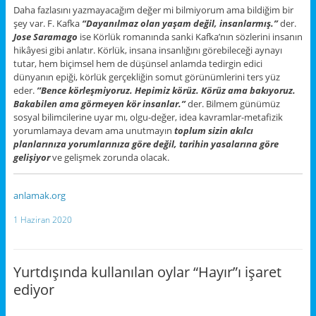
Daha fazlasını yazmayacağım değer mi bilmiyorum ama bildiğim bir
şey var. F. Kafka
“Dayanılmaz olan yaşam değil, insanlarmış.”
der.
Jose Saramago
ise Körlük romanında sanki Kafka’nın sözlerini insanın
hikâyesi gibi anlatır. Körlük, insana insanlığını görebileceği aynayı
tutar, hem biçimsel hem de düşünsel anlamda tedirgin edici
dünyanın epiği, körlük gerçekliğin somut görünümlerini ters yüz
eder.
’’Bence körleşmiyoruz. Hepimiz körüz. Körüz ama bakıyoruz.
Bakabilen ama görmeyen kör insanlar.”
der. Bilmem günümüz
sosyal bilimcilerine uyar mı, olgu-değer, idea kavramlar-metafizik
yorumlamaya devam ama unutmayın
toplum sizin akılcı
planlarınıza yorumlarınıza göre değil, tarihin yasalarına göre
gelişiyor
ve gelişmek zorunda olacak.
anlamak.org
1 Haziran 2020
Yurtdışında kullanılan oylar “Hayır”ı işaret
ediyor