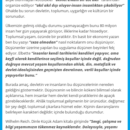
organize ediliyor
‘’akıl akıl dışı oluyor-insan insanlıktan çıkabiliyor’’
Ohalde bu sorun devletin, toplumun, uygarlığın ve kültürün bir
sorunudur.
Ülkemizin gelmiş olduğu durumu yazmayacağım bunu 80 milyon
insan her gün yaşayarak görüyor, iliklerine kadar hissediyor.
Toplumsal yaşam, özünde bir pratiktir. En basit bir ekonomi yazarı
ben bu yazıyı
‘’ceza almadan’’
nasıl noktalarım onu düşünüyor.
Düşünenler üzerine yapılan bu uygulama düşünen beyinleri felç
ediyor. Elbette
“insanlar kendi tarihlerini kendileri yapıyor, ama
keyfi olarak kendilerince seçilmiş koşullar içinde değil, doğrudan
doğruya mevcut yaşam koşullarından ahlak, din, metafizik ve
devlet-ideolojisinden geçmişten devralınan, verili koşullar içinde
yapıyorlar bunu.”
Burada amaç, devletin ve insanların bu düşüncelerinin nereden
geldiğini göstermektir. Düşüncenin ve bilincin kökeni bilimsel olarak
açıklanırsa, hem insanlar hem devlet kendi pratiklerini de apaçık
görebileceklerdir. Ahlâk toplumsal gelişmenin bir ürünüdür, değişmez
bir şey değil, toplumsal çıkarlara hizmet eder. Kişinin davranışlarını
belirleyen karakteri değildir; içinde bulunduğu durumdur.
Wilhelm Reich. Dinle Küçük Adam kitabı girişinde
‘’Sevgi, çalışma ve
bilgi yaşamımızın tükenmez kaynaklarıdır. Dolayısıyla, yaşamı