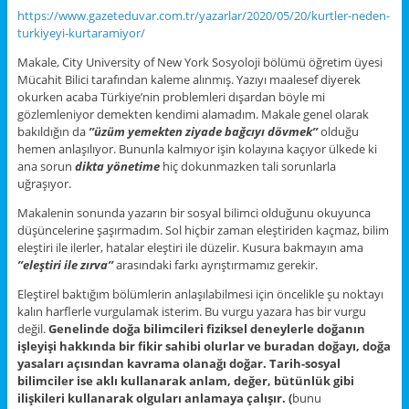
https://www.gazeteduvar.com.tr/yazarlar/2020/05/20/kurtler-neden-
turkiyeyi-kurtaramiyor/
Makale, City University of New York Sosyoloji bölümü öğretim üyesi
Mücahit Bilici tarafından kaleme alınmış. Yazıyı maalesef diyerek
okurken acaba Türkiye’nin problemleri dışardan böyle mi
gözlemleniyor demekten kendimi alamadım. Makale genel olarak
bakıldığın da
’’üzüm yemekten ziyade bağcıyı dövmek’’
olduğu
hemen anlaşılıyor. Bununla kalmıyor işin kolayına kaçıyor ülkede ki
ana sorun
dikta yönetime
hiç dokunmazken tali sorunlarla
uğraşıyor.
Makalenin sonunda yazarın bir sosyal bilimci olduğunu okuyunca
düşüncelerine şaşırmadım. Sol hiçbir zaman eleştiriden kaçmaz, bilim
eleştiri ile ilerler, hatalar eleştiri ile düzelir. Kusura bakmayın ama
’’eleştiri ile zırva’’
arasındaki farkı ayrıştırmamız gerekir.
Eleştirel baktığım bölümlerin anlaşılabilmesi için öncelikle şu noktayı
kalın harflerle vurgulamak isterim. Bu vurgu yazara has bir vurgu
değil.
Genelinde doğa bilimcileri fiziksel deneylerle doğanın
işleyişi hakkında bir fikir sahibi olurlar ve buradan doğayı, doğa
yasaları açısından kavrama olanağı doğar. Tarih-sosyal
bilimciler ise aklı kullanarak anlam, değer, bütünlük gibi
ilişkileri kullanarak olguları anlamaya çalışır. (
bunu