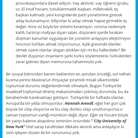
provokasyonlara davet ediyor. Vay aktivist, vay öğrenci grubu
vs. El insaf hocam, tutuklanmadık başkan, milletvekili, eş
başkan kalmadı, yeni kongrelerde parti yönetimine girecek
aday bulunamıyor, biliyorlar ki aday olmak hapse girmekle eş
değer. Ama siz böyle bir sistemi kınamıyor, corona nedeniyle
katili, tacizciyi mafyayı dışarı salan, düşüneni içerde bırakan
düşman kanunlar uygulayan bir yönetim anlayışını eleştirmiyor
hıncınızı Sol’dan almak istiyorsunuz. Açlık grevinde ölenler,
ölmek üzere olanlar slogan attıkları için mi bu hallerdeler? Bir
devlet düşünün insanların şarkı türkü söylemesine, türkülerden
zarar gelmez diyen memuruna tahammülü yok.
Bir sosyal bilimciden benim beklentim en azından önceliği, sol nefreti
kusma yerine Maslow’un ihtiyaçlar piramidi misali ülkemizdeki
toplumsal durumu değerlendirmek olmalıydı. Bugün Türkiye’de
maalesef toplumsal direniş mekanizmaları çökmüş durumda, bu da
beraberinde kanıksamayı getiriyor. Türkiye’de bir haftada olanlar,
Avrupa’da bir yılda olmuyordur.
Hannah Arendt
, eğer her gün çok
büyük bir olay oluyorsa ve bu olay dünkü olayı unutturuyorsa o
zaman toplumun varlığı mümkün değil, diyor. Eğer siz hocam böyle
bir yazıyı kaleme alsaydınız isminizin önündeki
’’ City University of
New York’’
titel saray tarafından dikkate alınırdı ama anlaşılıyor ki
sizin işleyen düzen ile bir sorununuz yok.