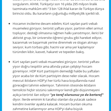
sorgularım. AİHM, Türkiye’yi son 16 yılda 295 milyon liralık
tazminata mahkûm etti “3 bin 128 ihlal kararı ile Türkiye dünya
birincisi oldu. Bu kararların çoğunluğu milliyetçilik içerikli idi.
Hocamın incilerine devam edelim; Kürt sayılan parti vebalı
muamelesi görüyor, terörist yaftası yiyor, partinin elleri armut
topluyor, desteği olmasına rağmen halkı yansıtmıyor, ilerici bir
aktivist grup, bir üniversite öğrenci grubu gibi hareket ediyor,
kazanmak ve başarmak yerine direnmek ve slogan atmayı
seviyor, kum torbası gibi, hacmi var ama yer kaplamıyor
türünden kibir, kasvet, hakaret ve tepeden bakış.
Kürt sayılan parti vebalı muamelesi görüyor, terörist yaftası
yiyor doğru tespittir ama altında yatan çelişkiyi hocam
göremiyor. HDP Kürt partisiyim demediği halde bu yaftaları
yiyor acaba bir de Kürt partisiyim dese neler olacak. Hocam
mevcut iktidarın HDP’yi her türlü hava koşullarında nasıl
göreceğini tahmin edemiyor. Tahminin ötesinde iktidarın
temsilcisi hiçbir sözünü sakınmıyor kendi gibi düşünmeyeni
açıkça terörist ilan ediyor
’’ya taraf olursunuz ya da bertaraf’’
diyor. İlerde eminim ki tarafsız olanları da yutacak sadece
kendini övenler ayakta kalacak. Hocam bunları okuma
zahmetine katlanmıyor ama HDP’yi daha büyük