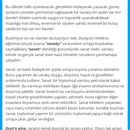
Bu ülkede halkı uyandıracak, gerçekleri söyleyecek, yazacak, güneş
ışınlarını yeniden görmemizi sağlayacak bir sanatçı bir aydın var mı?
Nerde? Kitleler üzerinde saygısı ve hayranlık uyandırabilecek,
insanlığa mal olmuş, evrensel bir söylem sahibi, evrensel bir buluş
sahibi bir kişi var mı? Nerde?
Bulamıyor ve var olanları da kaçırıyor isek, düzeysiz niteliksiz
eğitimsiz birçok insana
“sanatçı”
ve bunların ortaya koydukları
saçmalıklara
“sanat”
denildiği günümüzde, sanat nedir, sanatçı
kimdir ve gerçek sanat eseri nasıl olmalıdır sorularını yanıtlamaya
çalışalım.
Sanat, en basit ifadeyle bir şeyler ortaya koyma, yaratma demektir.
Bunu yaparken de sanatçı duygu, düşünce, hayal ve güzellikleri
anlatımında kullanır. Sanat, bir toplumsal varoluş şekli olarak kabul
edilebilir. Bu varoluşu belirleyen başat öğe insanın sınıfsal konumu ve
düşünüş şeklidir. Sanat insanın bu varoluşunu anlamlandırırken
kişisel çıkarlar gözetilmeden yapılan, zahmetli, buna rağmen diğer
insanlara doyumsuz zevk veren etkinliktir. Sanat kitlelerin yaşamları
veya inanç sistemleri üstüne ahkâm kesen kanunlar, kurallar koymaz.
Sanat, toplumsal yapının bir ürünüdür; toplumsal yapıya bağlı olarak
ortaya çıkar, gelişir ve değişir.
Kant’a göre
, sanatın kendi dışında bir amacı yoktur. Onun tek amacı