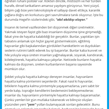
öğreten ruhani polisler var. Kökten dincilik, mistisizm ve her türden
hurafe, dinsel tarikatların amansız yayılışını görüyoruz. Yeni yüzyıl,
bilişim çağı bize yeni teknolojisiyle el sallayıp davet ettikçe, karanlık
çağlara doğru en korkutucu geri savrulmalara tanık oluyoruz. İşte bu
durumda Hegel’in sözlerindeki gibi,
“akıl akıldışı oluyor.”
İnsanın iki temel vazifesinden biri düşünmek diğeri üretmektir.
Yakmak isteyen faşist gibi bazı insanların düşünme işine girişmediği,
fakat yine de hayatta kalabildiği bir gerçektir. Bunlar, yaptıkları işin
tabiatını anlamak için hiçbir gayret göstermeksizin, eğitilmiş
hayvanlar gibi başkalarından gördükleri hareketlerin ve duydukları
seslerin rutinini taklit ederek bu işi başarırlar. Bunlar kaba kuvvet ve
hile yoluyla veya üreten insanları yağmalayarak, soyarak, kandırarak,
köleleştirerek, hayatta kalmaya çalışırlar. Neticede bunların hayatta
kalması da düşünen, üreten kurbanlarının başarısı sayesinde
mümkün olur.
Şiddet yoluyla hayatta kalmayı deneyen insanlar, hayvanların
hayatta kalma yöntemini seçenlerdir. Fakat nasıl ki hayvanlar,
bitkilerin hayatta kalma yöntemiyle yaşayamazlarsa, yani sabit bir
yerde kalıp, toprağın kendilerini beslemesini bekleyemezlerse;
insanlar da, hayvanların yöntemiyle hayatta kalmayı başaramazlar.
Çünkü yemleri bir gün mutlaka tükenecek ve bilinçsiz oluşları
yüzünden yeni
‘’yem’’
yolları bulamayacak sonları gelecektir. Bunu
görmek ve anlamak için tarihe bakmak, herhangi bir kriminalin hayat