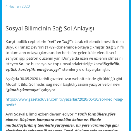
4 Haziran 2020
Sosyal Bilimcinin Sağ-Sol Anlayışı
Karşıt politik cephelerin
“sol” ve “sağ”
olarak nitelendirilmesi ilk defa
Büyük Fransız Devrimi (1789) döneminde ortaya çıkmıştır.
Sağ
; Sınıflı
toplumların ortaya çıkmasından beri süre gelen köle-efendi, serf-
senyör, işçi, patron düzenin yani Dünya da ezen ve ezilenin olmasını
isteyen
Sol
ise bu sosyal ve toplumsal adaletsizliğe karşı
“özgürlük,
eşitlik, kardeşlik, emeğe saygı”
istemleriyle ortaya çıkmıştir.
Aşağıda 30.05.2020 tarihli gazeteduvar web sitesinde görüldüğü gibi
Mücahit Bilici Sol nedir, sağ nedir başlıklı yazısını yazıyor ve bir nevi
‘’günah çıkarmaya’’
çalışıyor.
https://www.gazeteduvar.com.tr/yazarlar/2020/05/30/sol-nedir-sag-
nedir/
Aynı Sosyal Bilimci ezberi devam ediyor. ‘
’ Tarih formüllere göre
akmaz. Düşünce, kamplara mahkûm kalamaz. Elinde
mutlaklaştırılmış teorilerle yürüyenler, bir yere varamadığı gibi
eleştiriye de tahammül edemez. Teori, düşünmenin sonucudur,