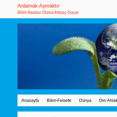
Anlamak Aşmaktır
Bilim İtaatsiz Olana İhtiyaç Duyar
Anasayfa
Bilim-Felsefe
Dünya
Din-Ahla