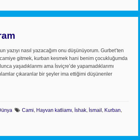
yram
gun yazıyı nasıl yazacağım onu düşünüyorum. Gurbet’ten
ıp camiye gitmek, kurban kesmek hani benim çocukluğumda
olunca yaşadıklarımı ama İsviçre’de yapamadıklarımı
lamlar çıkaranlar bir şeyler ima ettiğimi düşünenler
Dünya
Cami
,
Hayvan katliamı
,
İshak
,
İsmail
,
Kurban
,