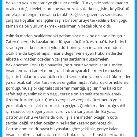
halka en yakın postaneye gitsinler denildi. Türkiye’de sadece maden
ocakları değil devlet elinde ne var ne yok satarken işçisini, köylüsünü,
emekçisini zenginin insafına bıraktı. Sağlıksız, güvensiz, sendikasız
çalışma koşullarında işçiler azgın bir sömürüye terkedilirlerken çoğu
zaman da bir yudum ekmek kazanmanın bedeli ölüm oldu.
Aslında maden ocaklarındaki patlamalar ne ilk ne de son olmuştur.
Zaten ülkemiz iş kazalarında dünyada üçüncü, Avrupa’da ise birinci
sırada yer alırken son elli yılda dört bine yakın insanımızı maden
ocaklarında kaybetmişiz. İnsana değer vermeyen hükümetlerden
elbette ki maden ocakların çalışma şartlarını düzeltmeleri
beklenemez. Toplu iş cinayetleri, sorumsuz yöneticiler yüzünden
insanlarımızın kaderi olmuştur. Hak arayacak bir merci olmazken,
işçilerin haklarını savunabilecekleri sendikalar, ya mevcut hükümetler
ya da ocak sahipleri tarafından engellenmiştir. Yukardaki örneklerde
gördüğümüz gibi kapitalist sistemin mantığı, işçi sınıfına kalıcı bir
refah sağlayabilmek için değil, tersine onları sefalete sürüklemek
üzerine kurulmuştur. Çünkü zengin ve zenginlik üretmenin yolu
yoksulluk ve sefalet üretmekten geçiyor. Çünkü maden ocağı sahibi
için sadece bir değer yasası vardır; o da kar yasasıdır. Bu yasa,
patronun ruhu ve tanrısıdır onu ilgi alanı maden ocağının kötü
şartları değil, maden ocağının ne kadar kazanç getireceğidir.
Patronlarımızın dünyası bu yasalara göre şekil alır, geriye kalan
insanlık, bilim-sanat, vatan-millet, hukuk siyaset hepsi teferruatdır.