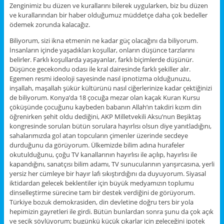
Zenginimiz bu düzen ve kurallarını bilerek uygularken, biz bu düzen
ve kurallarından bir haber olduğumuz müddetçe daha çok bedeller
ödemek zorunda kalacağız.
Biliyorum, sizi ikna etmenin ne kadar güç olacağını da biliyorum.
İnsanların içinde yaşadıkları koşullar, onların düşünce tarzlarını
belirler. Farklı koşullarda yaşayanlar, farklı biçimlerde düşünür.
Düşünce gecekondu odası ile kral dairesinde farklı şekiller alır.
Egemen resmi ideoloji sayesinde nasıl ipnotizma olduğunuzu,
inşallah, maşallah şükür kültürünü nasıl ciğerlerinize kadar çektiğinizi
de biliyorum. Konya’da 18 çocuğa mezar olan kaçak Kuran Kursu
çöküşünde çocuğunu kaybeden babanın Allah’ın takdiri kızım din
öğrenirken şehit oldu dediğini, AKP Milletvekili Aksu’nun Beşiktaş
kongresinde sorulan bütün sorulara hayırlısı olsun diye yanıtladığını,
sahalarımızda gol atan topcuların çimenler üzerinde secdeye
durduğunu da görüyorum. Ülkemizde bilim adına hurafeler
okutulduğunu, çoğu TV kanallarının hayırlısı ile açılıp, hayırlısı ile
kapandığını, sanatçısı bilim adamı, TV sunucularının yarışırcasına, yerli
yersiz her cümleye bir hayır lafı sıkıştırdığını da duyuyorum. Siyasal
iktidardan gelecek beklentiler için büyük medyamızın toplumu
dinselleştirme sürecine tam bir destek verdiğini de görüyorum.
Türkiye bozuk demokrasiden, din devletine doğru ters bir yola
hepimizin gayretleri ile girdi. Bütün bunlardan sonra şunu da çok açık
ve seçik söylüyorum; bugünkü küçük çıkarlar için geleceğini ipotek