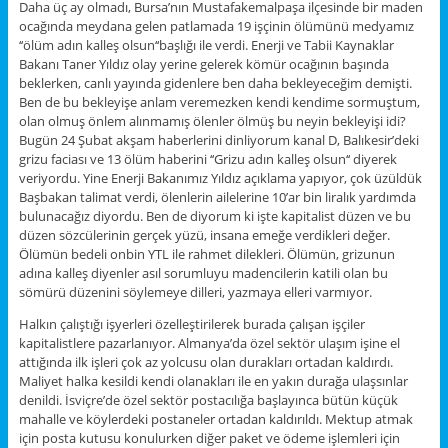
Daha üç ay olmadı, Bursa’nın Mustafakemalpaşa ilçesinde bir maden
ocağında meydana gelen patlamada 19 işçinin ölümünü medyamız
‘‘ölüm adın kalleş olsun‘‘başlığı ile verdi. Enerji ve Tabii Kaynaklar
Bakanı Taner Yıldız olay yerine gelerek kömür ocağının başında
beklerken, canlı yayında gidenlere ben daha bekleyeceğim demişti.
Ben de bu bekleyişe anlam veremezken kendi kendime sormuştum,
olan olmuş önlem alınmamış ölenler ölmüş bu neyin bekleyişi idi?
Bugün 24 Şubat akşam haberlerini dinliyorum kanal D, Balıkesir’deki
grizu faciası ve 13 ölüm haberini ‘‘Grizu adın kalleş olsun‘‘ diyerek
veriyordu. Yine Enerji Bakanımız Yıldız açıklama yapıyor, çok üzüldük
Başbakan talimat verdi, ölenlerin ailelerine 10’ar bin liralık yardımda
bulunacağız diyordu. Ben de diyorum ki işte kapitalist düzen ve bu
düzen sözcülerinin gerçek yüzü, insana emeğe verdikleri değer.
Ölümün bedeli onbin YTL ile rahmet dilekleri. Ölümün, grizunun
adına kalleş diyenler asıl sorumluyu madencilerin katili olan bu
sömürü düzenini söylemeye dilleri, yazmaya elleri varmıyor.
Halkın çalıştığı işyerleri özelleştirilerek burada çalışan işçiler
kapitalistlere pazarlanıyor. Almanya’da özel sektör ulaşım işine el
attığında ilk işleri çok az yolcusu olan durakları ortadan kaldırdı.
Maliyet halka kesildi kendi olanakları ile en yakın durağa ulaşsınlar
denildi. İsviçre’de özel sektör postacılığa başlayınca bütün küçük
mahalle ve köylerdeki postaneler ortadan kaldırıldı. Mektup atmak
için posta kutusu konulurken diğer paket ve ödeme işlemleri için