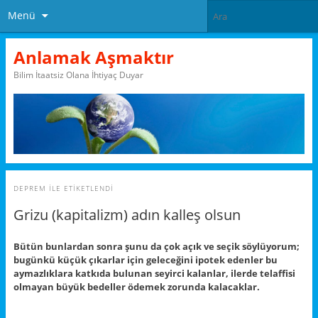
Menü
Anlamak Aşmaktır
Bilim İtaatsiz Olana İhtiyaç Duyar
DEPREM
ILE ETIKETLENDI
Grizu (kapitalizm) adın kalleş olsun
Bütün bunlardan sonra şunu da çok açık ve seçik söylüyorum;
bugünkü küçük çıkarlar için geleceğini ipotek edenler bu
aymazlıklara katkıda bulunan seyirci kalanlar, ilerde telaffisi
olmayan büyük bedeller ödemek zorunda kalacaklar.