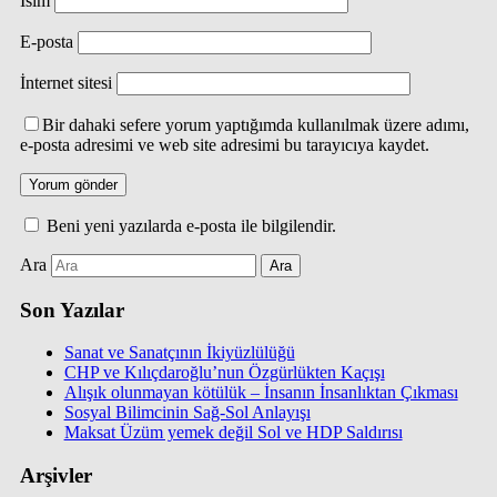
İsim
E-posta
İnternet sitesi
Bir dahaki sefere yorum yaptığımda kullanılmak üzere adımı,
e-posta adresimi ve web site adresimi bu tarayıcıya kaydet.
Beni yeni yazılarda e-posta ile bilgilendir.
Ara
Son Yazılar
Sanat ve Sanatçının İkiyüzlülüğü
CHP ve Kılıçdaroğlu’nun Özgürlükten Kaçışı
Alışık olunmayan kötülük – İnsanın İnsanlıktan Çıkması
Sosyal Bilimcinin Sağ-Sol Anlayışı
Maksat Üzüm yemek değil Sol ve HDP Saldırısı
Arşivler