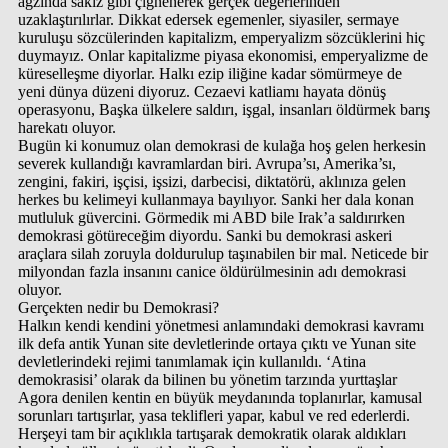
ağzında sakız gibi çiğnenerek gerçek değerlerinden
uzaklaştırılırlar. Dikkat edersek egemenler, siyasiler, sermaye
kuruluşu sözcülerinden kapitalizm, emperyalizm sözcüklerini hiç
duymayız. Onlar kapitalizme piyasa ekonomisi, emperyalizme de
küreselleşme diyorlar. Halkı ezip iliğine kadar sömürmeye de
yeni dünya düzeni diyoruz. Cezaevi katliamı hayata dönüş
operasyonu, Başka ülkelere saldırı, işgal, insanları öldürmek barış
harekatı oluyor.
Bugün ki konumuz olan demokrasi de kulağa hoş gelen herkesin
severek kullandığı kavramlardan biri. Avrupa’sı, Amerika’sı,
zengini, fakiri, işçisi, işsizi, darbecisi, diktatörü, aklınıza gelen
herkes bu kelimeyi kullanmaya bayılıyor. Sanki her dala konan
mutluluk güvercini. Görmedik mi ABD bile Irak’a saldırırken
demokrasi götüreceğim diyordu. Sanki bu demokrasi askeri
araçlara silah zoruyla doldurulup taşınabilen bir mal. Neticede bir
milyondan fazla insanını canice öldürülmesinin adı demokrasi
oluyor.
Gerçekten nedir bu Demokrasi?
Halkın kendi kendini yönetmesi anlamındaki demokrasi kavramı
ilk defa antik Yunan site devletlerinde ortaya çıktı ve Yunan site
devletlerindeki rejimi tanımlamak için kullanıldı. ‘Atina
demokrasisi’ olarak da bilinen bu yönetim tarzında yurttaşlar
Agora denilen kentin en büyük meydanında toplanırlar, kamusal
sorunları tartışırlar, yasa teklifleri yapar, kabul ve red ederlerdi.
Herşeyi tam bir açıklıkla tartışarak demokratik olarak aldıkları