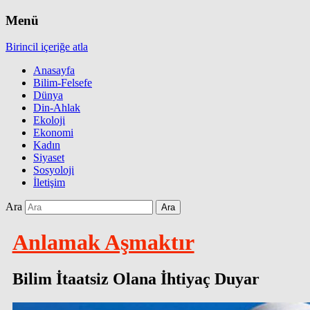
Menü
Birincil içeriğe atla
Anasayfa
Bilim-Felsefe
Dünya
Din-Ahlak
Ekoloji
Ekonomi
Kadın
Siyaset
Sosyoloji
İletişim
Ara
Anlamak Aşmaktır
Bilim İtaatsiz Olana İhtiyaç Duyar