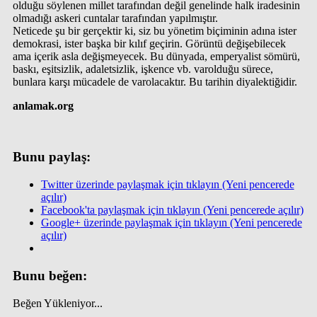
olduğu söylenen millet tarafından değil genelinde halk iradesinin
olmadığı askeri cuntalar tarafından yapılmıştır.
Neticede şu bir gerçektir ki, siz bu yönetim biçiminin adına ister
demokrasi, ister başka bir kılıf geçirin. Görüntü değişebilecek
ama içerik asla değişmeyecek. Bu dünyada, emperyalist sömürü,
baskı, eşitsizlik, adaletsizlik, işkence vb. varolduğu sürece,
bunlara karşı mücadele de varolacaktır. Bu tarihin diyalektiğidir.
anlamak.org
Bunu paylaş:
Twitter üzerinde paylaşmak için tıklayın (Yeni pencerede
açılır)
Facebook'ta paylaşmak için tıklayın (Yeni pencerede açılır)
Google+ üzerinde paylaşmak için tıklayın (Yeni pencerede
açılır)
Bunu beğen:
Beğen
Yükleniyor...