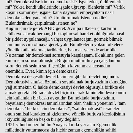
mi? Demokrasi ise kimin demokrasisi? İşgal eden, öldürenlerin
mi? Yoksa kendi ülkelerinde işgale uğrayıp, ölenlerin mi? Varlık
koşulu sömürüye, işgale, kana dayanan emperyalizm nasıl
demokrasiden yana olur? Unutturulmak istenen nedir?
Bulandırılmak, çarpıtılmak istenen ne?
Bugün için de gerek ABD gerek Avrupa ülkeleri çıkarlarını
tehlikeye atacak herhangi bir toplumsal hareket olduğunda nasıl
bir şiddet uygulanacağı, vahşet uygulanacağını görmek bilmek
için müneccim olmaya gerek yok. Bu ülkelerin yoksul ülkelere
yönelik katliamlarına, tarihlerine, bakmak yeter de artar bile.
Ne zaman bir demokrasi sorusuyla karşılaşsam, ilk aklıma gelen
kimin için sorusu olmuştur. Bugün unutturulmaya çalışılan bu
soru, demokrasinin sınıf içeriğinin kavranması açısından
önemlidir. Evet, kimin için demokrasi?
Demokrasi de çeşitli devlet biçimleri gibi bir devlet biçimidir.
Demokrasiyi sınıfsal özünden soyutlamak burjuvazinin ekmeğine
yağ sürmektir. O halde demokrasiyi devlet olgusuyla birlikte ele
almak gerekir. Burada devlet biçimi olarak kimin elindeyse onun
için kullanılan bir baskı aygıtıdır. Bu noktada burjuvazinin,
bayatlamış demokrasi tanımlarından olan ‘halkın yönetimi’, ‘tam
demokrasi’ herkes için demokrasi”, “saf demokrasi” teraneleri
onun sınıfsal karakterini gizlemeye yönelik burjuva ideolojisinin
ikiyüzlülüğünden başka bir şey değildir.
1921 yılından beri bütün Anayasalar da yer alan Egemenlik
milletindir yutturmacası da hiçbir zaman egemenliğin sahibi