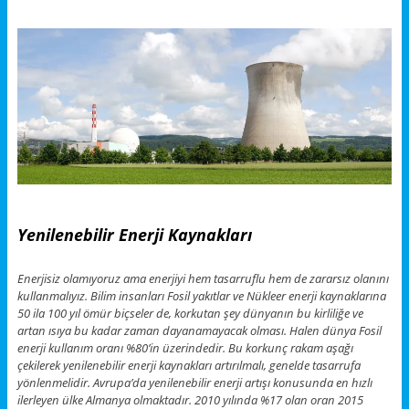
Yenilenebilir Enerji Kaynakları
Enerjisiz olamıyoruz ama enerjiyi hem tasarruflu hem de zararsız olanını
kullanmalıyız. Bilim insanları Fosil yakıtlar ve Nükleer enerji kaynaklarına
50 ila 100 yıl ömür biçseler de, korkutan şey dünyanın bu kirliliğe ve
artan ısıya bu kadar zaman dayanamayacak olması. Halen dünya Fosil
enerji kullanım oranı %80’in üzerindedir. Bu korkunç rakam aşağı
çekilerek yenilenebilir enerji kaynakları artırılmalı, genelde tasarrufa
yönlenmelidir. Avrupa’da yenilenebilir enerji artışı konusunda en hızlı
ilerleyen ülke Almanya olmaktadır. 2010 yılında %17 olan oran 2015