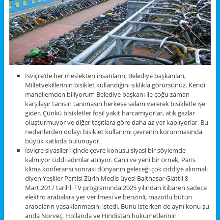
İsviçre’de her meslekten insanların, Belediye başkanları,
Milletvekillerinin bisiklet kullandığını sıklıkla görürsünüz. Kendi
mahallemden biliyorum Belediye başkanı ile çoğu zaman
karşılaşır tanısın tanımasın herkese selam vererek bisikletle işe
gider. Çünkü bisikletler fosil yakıt harcamıyorlar, atık gazlar
oluşturmuyor ve diğer taşıtlara göre daha az yer kaplıyorlar. Bu
nedenlerden dolayı bisiklet kullanımı çevrenin korunmasında
büyük katkıda bulunuyor.
İsviçre siyasileri içinde çevre konusu siyasi bir söylemde
kalmıyor ciddi adımlar atılıyor. Canlı ve yeni bir örnek, Paris
klima konferansı sonrası dünyanın geleceği çok ciddiye alınmalı
diyen Yeşiller Partisi Zürih Meclis üyesi Balthasar Glättli 8
Mart.2017 tarihli TV programında 2025 yılından itibaren sadece
elektro arabalara yer verilmesi ve benzinli, mazotlu bütün
arabaların yasaklanmasını istedi. Bunu isterken de aynı konu şu
anda Norveç, Hollanda ve Hindistan hükümetlerinin