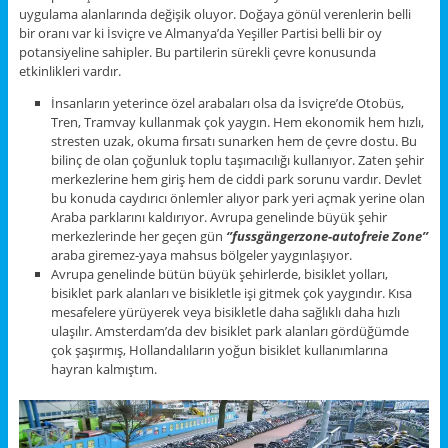
uygulama alanlarında değişik oluyor. Doğaya gönül verenlerin belli
bir oranı var ki İsviçre ve Almanya’da Yeşiller Partisi belli bir oy
potansiyeline sahipler. Bu partilerin sürekli çevre konusunda
etkinlikleri vardır.
İnsanların yeterince özel arabaları olsa da İsviçre’de Otobüs,
Tren, Tramvay kullanmak çok yaygın. Hem ekonomik hem hızlı,
stresten uzak, okuma fırsatı sunarken hem de çevre dostu. Bu
bilinç de olan çoğunluk toplu taşımacılığı kullanıyor. Zaten şehir
merkezlerine hem giriş hem de ciddi park sorunu vardır. Devlet
bu konuda caydırıcı önlemler alıyor park yeri açmak yerine olan
Araba parklarını kaldırıyor. Avrupa genelinde büyük şehir
merkezlerinde her geçen gün
‘’fussgängerzone-autofreie Zone’’
araba giremez-yaya mahsus bölgeler yaygınlaşıyor.
Avrupa genelinde bütün büyük şehirlerde, bisiklet yolları,
bisiklet park alanları ve bisikletle işi gitmek çok yaygındır. Kısa
mesafelere yürüyerek veya bisikletle daha sağlıklı daha hızlı
ulaşılır. Amsterdam’da dev bisiklet park alanları gördüğümde
çok şaşırmış, Hollandalıların yoğun bisiklet kullanımlarına
hayran kalmıştım.