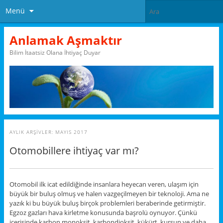
Menü
Anlamak Aşmaktır
Bilim İtaatsiz Olana İhtiyaç Duyar
AYLIK ARŞIVLER:
MAYIS 2017
Otomobillere ihtiyaç var mı?
Otomobil ilk icat edildiğinde insanlara heyecan veren, ulaşım için
büyük bir buluş olmuş ve halen vazgeçilmeyen bir teknoloji. Ama ne
yazık ki bu büyük buluş birçok problemleri beraberinde getirmiştir.
Egzoz gazları hava kirletme konusunda başrolü oynuyor. Çünkü
içerisinde karbon monoksit, karbondioksit, kükürt, kursun ve daha