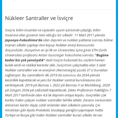
Nükleer Santraller ve İsviçre
İsviçre; bilim insanları ve siyasetin uyum içerisinde çalıştığı, bilim
insanına olan güvenin tam olduğu bir ülkedir. 11 Mart 2011 yılında
Japonya-Fukushima’da
olan deprem ve nükleer patlama sonrası bilime
inanan ülkeler şapkayı öne koyup Nükleer enerji konusunda
düşündüler. Dünya’nın en iyi ilk on Üniversitesi içine giren ETH-Zürih
Üniversitesi profesörü Anton Gunzinger Fukushima sonrası,
‘’Bugüne
kadar biz çok şanslıydık’’
dedi İsviçre hükümeti bu sözlere hemen
kulak verdi ve radikal kararlar aldı. İsviçre’nin çalışmakta olan 5 adet
Nükleer santralleri var ve enerjinin (Kernenergie) yüzde 37 si buradan
sağlanıyor. Bu santrallerin ilki 2019 da sonuncu da 2034 yılında
kesinlikle kapatılacak ve yeni bir Nükleer santral kurulmasına izin
verilmeyecek. 2019 yılı Beznau I, 2022 yılı Beznau II ve Mühleberg, 2029
yılı Gösgen 2034 yılı Leibstadt kapatılacak. Zaten Profesörün haklılığını 7
Mart 2017 tarihinde olan 4,6 lık deprem ortaya koydu. İsviçreliler çok
korktu halen çalışan nükleer santraller tehlike atlattı. Zararın neresinden
dönersen kardır deyip ciddi önlemler alan ülkelerin yanında, Çin
Hindistan gibi Kyoto Protokolü imzalayıp gereğini yapmayan hatta
Türkiye ve Rusya gibi halen Nükleer santraller kuran ülkeler de var.