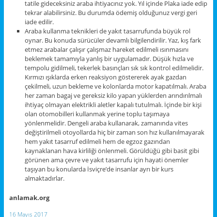
tatile gideceksiniz araba ihtiyacınız yok. Yıl içinde Plaka iade edip
tekrar alabilirsiniz. Bu durumda ödemiş olduğunuz vergi geri
iade edilir.
Araba kullanma teknikleri de yakıt tasarrufunda büyük rol
oynar. Bu konuda sürücüler devamlı bilgilendirilir. Yaz, kış fark
etmez arabalar çalışır çalışmaz hareket edilmeli ısınmasını
beklemek tamamıyla yanlış bir uygulamadır. Düşük hızla ve
tempolu gidilmeli, tekerlek basınçları sık sık kontrol edilmelidir.
Kırmızı ışıklarda erken reaksiyon göstererek ayak gazdan
çekilmeli, uzun bekleme ve kolonlarda motor kapatılmalı. Araba
her zaman bagaj ve gereksiz kilo yapan yüklerden arındırılmalı
ihtiyaç olmayan elektrikli aletler kapalı tutulmalı. İçinde bir kişi
olan otomobilleri kullanmak yerine toplu taşımaya
yönlenmelidir. Dengeli araba kullanarak, zamanında vites
değiştirilmeli otoyollarda hiç bir zaman son hız kullanılmayarak
hem yakıt tasarruf edilmeli hem de egzoz gazından
kaynaklanan hava kirliliği önlenmeli. Görüldüğü gibi basit gibi
görünen ama çevre ve yakıt tasarrufu için hayati önemler
taşıyan bu konularda İsviçre’de insanlar ayrı bir kurs
almaktadırlar.
anlamak.org
16 Mayıs 2017