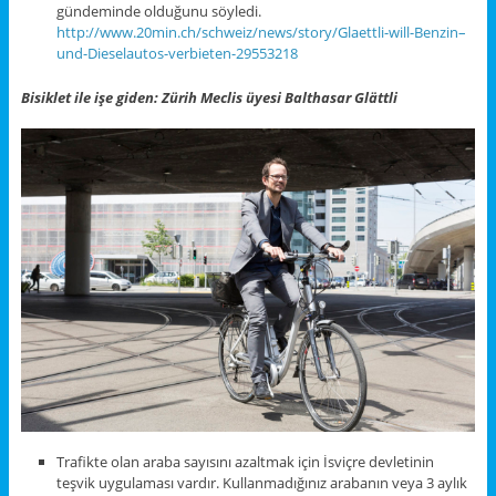
gündeminde olduğunu söyledi.
http://www.20min.ch/schweiz/news/story/Glaettli-will-Benzin–
und-Dieselautos-verbieten-29553218
Bisiklet ile işe giden: Zürih Meclis üyesi Balthasar Glättli
Trafikte olan araba sayısını azaltmak için İsviçre devletinin
teşvik uygulaması vardır. Kullanmadığınız arabanın veya 3 aylık