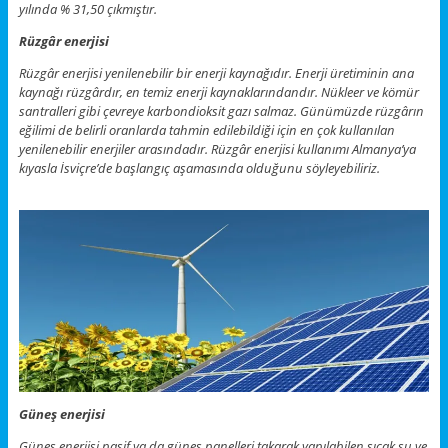
yılında % 31,50 çıkmıştır.
Rüzgâr enerjisi
Rüzgâr enerjisi yenilenebilir bir enerji kaynağıdır. Enerji üretiminin ana
kaynağı rüzgârdır, en temiz enerji kaynaklarındandır. Nükleer ve kömür
santralleri gibi çevreye karbondioksit gazı salmaz. Günümüzde rüzgârın
eğilimi de belirli oranlarda tahmin edilebildiği için en çok kullanılan
yenilenebilir enerjiler arasındadır. Rüzgâr enerjisi kullanımı Almanya’ya
kıyasla İsviçre’de başlangıç ​​aşamasında olduğunu söyleyebiliriz.
Güneş enerjisi
Güneş enerjisi pasif ya da güneş panelleri takarak yapılabilen sıcak su ve