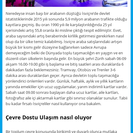
Neredeyse insan başı bir arabanın düştüğü İsviçre’de devlet
istatistiklerinde 2015 yılı sonunda 5,9 milyon arabanın trafikte olduğu
kayıtlara geçmiş. Bu oran 1990 yılı ile karşılaştırıldığında 25 yıl
içerisindeki artış 55,8 oranla iki misline çıktığı tespit edilmiştir. Evet,
araba sayısındaki artış beraberinde kirlilik getirmesi gerekirken nasıl
olup da bir ülke temiz kalabilmiş. İsviçre araba satışlarındaki artışın
büyük bir kısmı gelir düzeyine bağlanırken sadece Avrupa
demeyeceğim belki de Dünyada toplu taşımacılığın en yaygın ve en
düzenli olan ülkelerin başında gelir. En büyük şehri Zürih sabah 06-09
akşam 16.00-19.00 gibi iş başlama ve bitiş saatleri arası duraklarda 6
dakikadan fazla beklemezsiniz. Tramvay, Otobüs ve Trenler 3-6
dakika arası duraklardan geçer. Ayrıca devletin toplu taşımacılığa
yönlendirici önlemleri vardır. Günlük, haftalık, aylık ve yıllık kartların
yanında emekliler için ucuz uygulamalar, yarım indirimli kartlar vardır.
Sabah saat 09.00 sonrası başlayan daha ucuz kartlar, aile kartları,
fotoğrafsız aile içi aktarmalı kartlar gibi sınırsız olanaklar sunulur. Tabii
bu kadar fırsatı İsviçreliler nasıl kullanıyor ona bakalım.
Çevre Dostu Ulaşım nasıl oluyor
Bir toplum çevre konusunda birikimli ve duyarlı olunca mutlaka