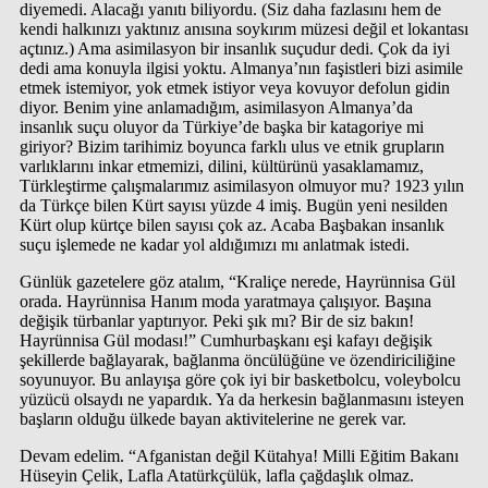
diyemedi. Alacağı yanıtı biliyordu. (Siz daha fazlasını hem de
kendi halkınızı yaktınız anısına soykırım müzesi değil et lokantası
açtınız.) Ama asimilasyon bir insanlık suçudur dedi. Çok da iyi
dedi ama konuyla ilgisi yoktu. Almanya’nın faşistleri bizi asimile
etmek istemiyor, yok etmek istiyor veya kovuyor defolun gidin
diyor. Benim yine anlamadığım, asimilasyon Almanya’da
insanlık suçu oluyor da Türkiye’de başka bir katagoriye mi
giriyor? Bizim tarihimiz boyunca farklı ulus ve etnik grupların
varlıklarını inkar etmemizi, dilini, kültürünü yasaklamamız,
Türkleştirme çalışmalarımız asimilasyon olmuyor mu? 1923 yılın
da Türkçe bilen Kürt sayısı yüzde 4 imiş. Bugün yeni nesilden
Kürt olup kürtçe bilen sayısı çok az. Acaba Başbakan insanlık
suçu işlemede ne kadar yol aldığımızı mı anlatmak istedi.
Günlük gazetelere göz atalım, “Kraliçe nerede, Hayrünnisa Gül
orada. Hayrünnisa Hanım moda yaratmaya çalışıyor. Başına
değişik türbanlar yaptırıyor. Peki şık mı? Bir de siz bakın!
Hayrünnisa Gül modası!” Cumhurbaşkanı eşi kafayı değişik
şekillerde bağlayarak, bağlanma öncülüğüne ve özendiriciliğine
soyunuyor. Bu anlayışa göre çok iyi bir basketbolcu, voleybolcu
yüzücü olsaydı ne yapardık. Ya da herkesin bağlanmasını isteyen
başların olduğu ülkede bayan aktivitelerine ne gerek var.
Devam edelim. “Afganistan değil Kütahya! Milli Eğitim Bakanı
Hüseyin Çelik, Lafla Atatürkçülük, lafla çağdaşlık olmaz.