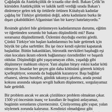
Çağdaşlık da Atatürkçülük de icraatla olur dedi. Bakan Çelik’in
kürsüden Atatürkçülük ve laiklik tarifi verdiği sırada Bakan’ı
dinlemeye gelen tek tip örtülerle örtünen Kütahyalı kadınlar
çağdaş bir Türkiye görüntüsü değil, adeta kadınların burka ile
dışarı çıkabildikleri Afganistan’dan bir kareyi hatırlatıyordu.”
Resimde gözleri bile görünmeyen kadınlarımızın durumu, eğitim
ve öğretimden sorumlu bir bakanı düşündürdü mü? Bana
sorarsanız düşündürmedi. Özlemini duyduğu eserini gördü.
Çünkü Türkiye’nin başları kadınlarımızı bu hale getirmek için
büyük bir çaba sarfettiler. Bu işe önce kendi eşlerini kapatarak
başladılar. Bütün bakanlıkları, büroratik mevkiileri başıbağlı eşi
olan kocalara ikram ederek bağlanmayı özendirdiler ve başarılı
oldular. Düşündüğü gibi yaşayamayan zihin, yaşadığı gibi
düşünmeye mahkum oluyor. Yani alışılan birşey eskisi kadar kötü
olmuyor. İnsanlar her geçen gün daha kötüsünü görerek kötüyü
içselleştiriyor, sonunda da bağışıklık kazanıyor. Başı bağlılar
efsanesi, ulema hurafesi, günlük takunya şıkırtısı, arada postal
kokusu arasında sıkışan sevgili halkım düşünemez, sorgulayamaz
hale getirildi.
Bir problem ancak ve ancak çözülünce problem olmaktan çıkar.
1500 yıl öncesinin inanç ve kuralları ile bugünü anlayamaz,
bugünün sorunlarını çözemezsiniz. Çözüyormuş gibi yapar, yalan
söylemek zorunda kalırsınız. Kendinizi olmadığınız gibi