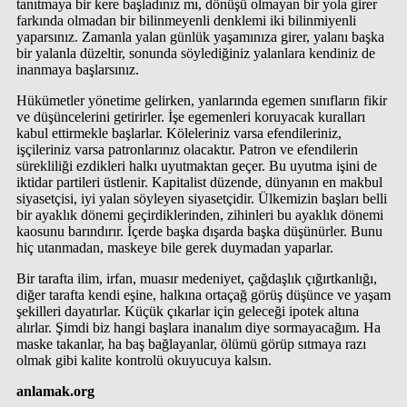
tanıtmaya bir kere başladınız mı, dönüşü olmayan bir yola girer
farkında olmadan bir bilinmeyenli denklemi iki bilinmiyenli
yaparsınız. Zamanla yalan günlük yaşamınıza girer, yalanı başka
bir yalanla düzeltir, sonunda söylediğiniz yalanlara kendiniz de
inanmaya başlarsınız.
Hükümetler yönetime gelirken, yanlarında egemen sınıfların fikir
ve düşüncelerini getirirler. İşe egemenleri koruyacak kuralları
kabul ettirmekle başlarlar. Köleleriniz varsa efendileriniz,
işçileriniz varsa patronlarınız olacaktır. Patron ve efendilerin
sürekliliği ezdikleri halkı uyutmaktan geçer. Bu uyutma işini de
iktidar partileri üstlenir. Kapitalist düzende, dünyanın en makbul
siyasetçisi, iyi yalan söyleyen siyasetçidir. Ülkemizin başları belli
bir ayaklık dönemi geçirdiklerinden, zihinleri bu ayaklık dönemi
kaosunu barındırır. İçerde başka dışarda başka düşünürler. Bunu
hiç utanmadan, maskeye bile gerek duymadan yaparlar.
Bir tarafta ilim, irfan, muasır medeniyet, çağdaşlık çığırtkanlığı,
diğer tarafta kendi eşine, halkına ortaçağ görüş düşünce ve yaşam
şekilleri dayatırlar. Küçük çıkarlar için geleceği ipotek altına
alırlar. Şimdi biz hangi başlara inanalım diye sormayacağım. Ha
maske takanlar, ha baş bağlayanlar, ölümü görüp sıtmaya razı
olmak gibi kalite kontrolü okuyucuya kalsın.
anlamak.org