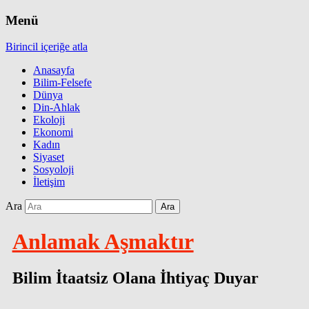
Menü
Birincil içeriğe atla
Anasayfa
Bilim-Felsefe
Dünya
Din-Ahlak
Ekoloji
Ekonomi
Kadın
Siyaset
Sosyoloji
İletişim
Ara
Anlamak Aşmaktır
Bilim İtaatsiz Olana İhtiyaç Duyar