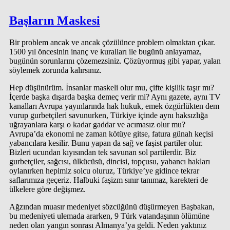
Başların Maskesi
Bir problem ancak ve ancak çözülünce problem olmaktan çıkar.
1500 yıl öncesinin inanç ve kuralları ile bugünü anlayamaz,
bugünün sorunlarını çözemezsiniz. Çözüyormuş gibi yapar, yalan
söylemek zorunda kalırsınız.
Hep düşünürüm. İnsanlar maskeli olur mu, çifte kişilik taşır mı?
İçerde başka dışarda başka demeç verir mi? Aynı gazete, aynı TV
kanalları Avrupa yayınlarında hak hukuk, emek özgürlükten dem
vurup gurbetçileri savunurken, Türkiye içinde aynı haksızlığa
uğrayanlara karşı o kadar gaddar ve acımasız olur mu?
Avrupa’da ekonomi ne zaman kötüye gitse, fatura günah keçisi
yabancılara kesilir. Bunu yapan da sağ ve faşist partiler olur.
Bizleri ucundan kıyısından tek savunan sol partilerdir. Biz
gurbetçiler, sağcısı, ülkücüsü, dincisi, topçusu, yabancı hakları
oylanırken hepimiz solcu oluruz, Türkiye’ye gidince tekrar
saflarımıza geçeriz. Halbuki faşizm sınır tanımaz, karekteri de
ülkelere göre değişmez.
Ağzından muasır medeniyet sözcüğünü düşürmeyen Başbakan,
bu medeniyeti ulemada ararken, 9 Türk vatandaşının ölümüne
neden olan yangın sonrası Almanya’ya geldi. Neden yaktınız