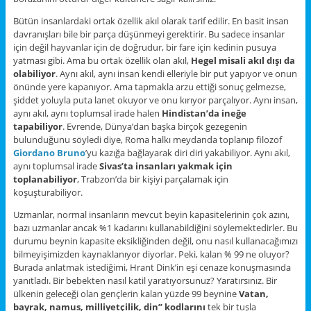
Bütün insanlardaki ortak özellik akıl olarak tarif edilir. En basit insan
davranışları bile bir parça düşünmeyi gerektirir. Bu sadece insanlar
için değil hayvanlar için de doğrudur, bir fare için kedinin pusuya
yatması gibi. Ama bu ortak özellik olan akıl,
Hegel misali akıl dışı da
olabiliyor
. Aynı akıl, aynı insan kendi elleriyle bir put yapıyor ve onun
önünde yere kapanıyor. Ama tapmakla arzu ettiği sonuç gelmezse,
şiddet yoluyla puta lanet okuyor ve onu kırıyor parçalıyor. Aynı insan,
aynı akıl, aynı toplumsal irade halen
Hindistan’da ineğe
tapabiliyor
. Evrende, Dünya’dan başka birçok gezegenin
bulunduğunu söyledi diye, Roma halkı meydanda toplanıp filozof
Giordano Bruno
’yu kazığa bağlayarak diri diri yakabiliyor. Aynı akıl,
aynı toplumsal irade
Sivas’ta insanları yakmak için
toplanabiliyor
, Trabzon’da bir kişiyi parçalamak için
koşuşturabiliyor.
Uzmanlar, normal insanların mevcut beyin kapasitelerinin çok azını,
bazı uzmanlar ancak %1 kadarını kullanabildiğini söylemektedirler. Bu
durumu beynin kapasite eksikliğinden değil, onu nasıl kullanacağımızı
bilmeyişimizden kaynaklanıyor diyorlar. Peki, kalan % 99 ne oluyor?
Burada anlatmak istediğimi, Hrant Dink’in eşi cenaze konuşmasında
yanıtladı. Bir bebekten nasıl katil yaratıyorsunuz? Yaratırsınız. Bir
ülkenin geleceği olan gençlerin kalan yüzde 99 beynine
Vatan,
bayrak, namus, milliyetçilik, din” kodlarını
tek bir tuşla