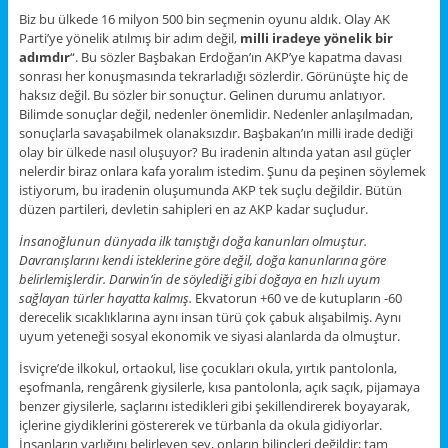
Biz bu ülkede 16 milyon 500 bin seçmenin oyunu aldık. Olay AK
Parti’ye yönelik atılmış bir adım değil,
milli iradeye yönelik bir
adımdır
“. Bu sözler Başbakan Erdoğan’ın AKP’ye kapatma davası
sonrası her konuşmasında tekrarladığı sözlerdir. Görünüşte hiç de
haksız değil. Bu sözler bir sonuçtur. Gelinen durumu anlatıyor.
Bilimde sonuçlar değil, nedenler önemlidir. Nedenler anlaşılmadan,
sonuçlarla savaşabilmek olanaksızdır. Başbakan’ın milli irade dediği
olay bir ülkede nasıl oluşuyor? Bu iradenin altında yatan asıl güçler
nelerdir biraz onlara kafa yoralım istedim. Şunu da peşinen söylemek
istiyorum, bu iradenin oluşumunda AKP tek suçlu değildir. Bütün
düzen partileri, devletin sahipleri en az AKP kadar suçludur.
İnsanoğlunun dünyada ilk tanıştığı doğa kanunları olmuştur.
Davranışlarını kendi isteklerine göre değil, doğa kanunlarına göre
belirlemişlerdir. Darwin’in de söylediği gibi doğaya en hızlı uyum
sağlayan türler hayatta kalmış.
Ekvatorun +60 ve de kutupların -60
derecelik sıcaklıklarına aynı insan türü çok çabuk alışabilmiş. Aynı
uyum yeteneği sosyal ekonomik ve siyasi alanlarda da olmuştur.
İsviçre’de ilkokul, ortaokul, lise çocukları okula, yırtık pantolonla,
eşofmanla, rengârenk giysilerle, kısa pantolonla, açık saçık, pijamaya
benzer giysilerle, saçlarını istedikleri gibi şekillendirerek boyayarak,
içlerine giydiklerini göstererek ve türbanla da okula gidiyorlar.
İnsanların varlığını belirleyen şey, onların bilinçleri değildir; tam