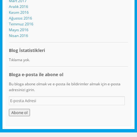
Mart 2017
Aralık 2016
Kasım 2016
Ağustos 2016
Temmuz 2016
Mayıs 2016
Nisan 2016
Blog İstatistikleri
Tıklama yok.
Bloga e-posta ile abone ol
Bu bloga abone olmak ve e-posta ile bildirimler almak için e-posta
adresinizi girin.
E
-
p
o
s
t
a