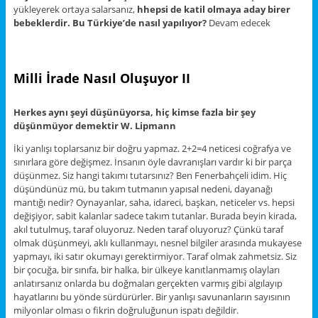
yükleyerek ortaya salarsanız,
h
hepsi de katil olmaya aday birer
bebeklerdir.
Bu Türkiye’de nasıl yapılıyor?
Devam edecek
Milli İrade Nasıl Oluşuyor II
Herkes aynı şeyi düşünüyorsa, hiç kimse fazla bir şey
düşünmüyor demektir W. Lipmann
İki yanlışı toplarsanız bir doğru yapmaz. 2+2=4 neticesi coğrafya ve
sınırlara göre değişmez. İnsanın öyle davranışları vardır ki bir parça
düşünmez. Siz hangi takımı tutarsınız? Ben Fenerbahçeli idim. Hiç
düşündünüz mü, bu takım tutmanın yapısal nedeni, dayanağı
mantığı nedir? Oynayanlar, saha, idareci, başkan, neticeler vs. hepsi
değişiyor, sabit kalanlar sadece takım tutanlar. Burada beyin kirada,
akıl tutulmuş, taraf oluyoruz. Neden taraf oluyoruz? Çünkü taraf
olmak düşünmeyi, aklı kullanmayı, nesnel bilgiler arasında mukayese
yapmayı, iki satır okumayı gerektirmiyor. Taraf olmak zahmetsiz. Siz
bir çocuğa, bir sınıfa, bir halka, bir ülkeye kanıtlanmamış olayları
anlatırsanız onlarda bu doğmaları gerçekten varmış gibi algılayıp
hayatlarını bu yönde sürdürürler. Bir yanlışı savunanların sayısının
milyonlar olması o fikrin doğruluğunun ispatı değildir.