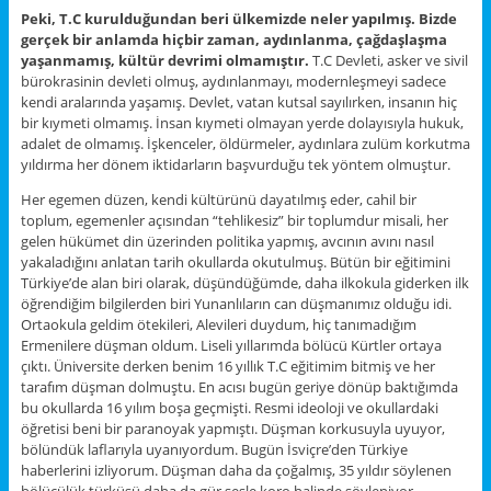
Peki, T.C kurulduğundan beri ülkemizde neler yapılmış. Bizde
gerçek bir anlamda hiçbir zaman, aydınlanma, çağdaşlaşma
yaşanmamış, kültür devrimi olmamıştır.
T.C Devleti, asker ve sivil
bürokrasinin devleti olmuş, aydınlanmayı, modernleşmeyi sadece
kendi aralarında yaşamış. Devlet, vatan kutsal sayılırken, insanın hiç
bir kıymeti olmamış. İnsan kıymeti olmayan yerde dolayısıyla hukuk,
adalet de olmamış. İşkenceler, öldürmeler, aydınlara zulüm korkutma
yıldırma her dönem iktidarların başvurduğu tek yöntem olmuştur.
Her egemen düzen, kendi kültürünü dayatılmış eder, cahil bir
toplum, egemenler açısından “tehlikesiz” bir toplumdur misali, her
gelen hükümet din üzerinden politika yapmış, avcının avını nasıl
yakaladığını anlatan tarih okullarda okutulmuş. Bütün bir eğitimini
Türkiye’de alan biri olarak, düşündüğümde, daha ilkokula giderken ilk
öğrendiğim bilgilerden biri Yunanlıların can düşmanımız olduğu idi.
Ortaokula geldim ötekileri, Alevileri duydum, hiç tanımadığım
Ermenilere düşman oldum. Liseli yıllarımda bölücü Kürtler ortaya
çıktı. Üniversite derken benim 16 yıllık T.C eğitimim bitmiş ve her
tarafım düşman dolmuştu. En acısı bugün geriye dönüp baktığımda
bu okullarda 16 yılım boşa geçmişti. Resmi ideoloji ve okullardaki
öğretisi beni bir paranoyak yapmıştı. Düşman korkusuyla uyuyor,
bölündük laflarıyla uyanıyordum. Bugün İsviçre’den Türkiye
haberlerini izliyorum. Düşman daha da çoğalmış, 35 yıldır söylenen