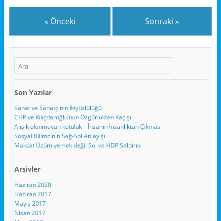
bizimle ilgili
karşılaştırmalar da var.
« Önceki
Sonraki »
Konya’nın yüzölçümü,
İstanbul’un nüfusu
İsviçre’den büyük, Van
gölü Bodensee’den 7 kere
büyük. Önemli
antlaşmaların,
toplantıların…
Son Yazılar
Sanat ve Sanatçının İkiyüzlülüğü
CHP ve Kılıçdaroğlu’nun Özgürlükten Kaçışı
Alışık olunmayan kötülük – İnsanın İnsanlıktan Çıkması
Sosyal Bilimcinin Sağ-Sol Anlayışı
Maksat Üzüm yemek değil Sol ve HDP Saldırısı
Arşivler
Haziran 2020
Haziran 2017
Mayıs 2017
Nisan 2017