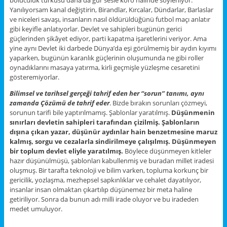
bölücülük türküsü daha da gür sesle koro halinde söyleniyor.
Yanılıyorsam kanal değiştirin, Birandlar, Kırcalar, Dündarlar, Barlaslar
ve niceleri savaşı, insanların nasıl öldürüldüğünü futbol maçı anlatır
gibi keyifle anlatıyorlar. Devlet ve sahipleri bugünün gerici
güçlerinden şikâyet ediyor, parti kapatma işaretlerini veriyor. Ama
yine aynı Devlet iki darbede Dünya’da eşi görülmemiş bir aydın kıyımı
yaparken, bugünün karanlık güçlerinin oluşumunda ne gibi roller
oynadıklarını masaya yatırma, kirli geçmişle yüzleşme cesaretini
gösteremiyorlar.
Bilimsel ve tarihsel gerçeği tahrif eden her “sorun” tanımı, aynı
zamanda Çözümü de tahrif eder
. Bizde bırakın sorunları çözmeyi,
sorunun tarifi bile yaptırılmamış. Şablonlar yaratılmış.
Düşünmenin
sınırları devletin sahipleri tarafından çizilmiş. Şablonların
dışına çıkan yazar, düşünür aydınlar hain benzetmesine maruz
kalmış, sorgu ve cezalarla sindirilmeye çalışılmış. Düşünmeyen
bir toplum devlet eliyle yaratılmış.
Böylece düşünmeyen kitleler
hazır düşünülmüşü, şablonları kabullenmiş ve buradan millet iradesi
oluşmuş. Bir tarafta teknoloji ve bilim varken, topluma korkunç bir
gericilik, yozlaşma, mezhepsel sapkınlıklar ve cehalet dayatılıyor,
insanlar insan olmaktan çıkartılıp düşünemez bir meta haline
getiriliyor. Sonra da bunun adı milli irade oluyor ve bu iradeden
medet umuluyor.