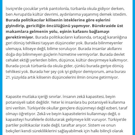
İsviçre’de çocuklar yırtık pantolonla, türbanla okula gidiyor derken,
ben Avrupa’da kültür devrimi, aydınlanma yaşanmış demek istedim.
Burada politikacılar kilisenin isteklerine göre eşlerini
giyindirip, gericiliğin öncülüğünü yapmıyor. Bürokraside üst
makamlara gelmenin yolu, eşinin kafasını bağlamayı
gerektirmiyor.
Burada politikacıların kafasında, ortaçağ karanlığına
geri dönüş tehlikesi taşıyan düşünceler yok. Burada bilinmeyenler
ulemaya, kiliseye değil, bilime soruluyor. Burada insanlar akıllarını
doğa dışı bilinmeyen güçlerin hizmetine vermiyorlar. Burada devlet
cehalet ektiği yerlerden bilim, düşünce, kültür devşirmeye kalkmıyor.
Burada çocuk türbanla da okula gider, çünkü burada geriye dönüş
tehlikesi yok. Burada her şey çok iyi gidiyor demiyorum, ama burası
21. yüzyılda artık kilisenin düşüncelerini ilmin önüne getirmiyor.
Kapasite mutlaka içeriği sınırlar. İnsanın zekâ kapasitesi, beyin
potansiyeli sabit değildir. Yeter ki insanlara bu potansiyeli kullanma
izni verilsin. Türkiye’de okullar gençlere düşünmeyi değil ezberi, taraf
olmayı öğretiyor. Zekâ ve beyin kapasitelerini kullanmayı değil, o
kapasiteyi hurafelerle doldurarak gelişmeye kilit vuruyor. Türkiye’de
partiler politikacılar irade değil, taraftar arıyor. Sistem ve onun
bekçileri kendi sürekliliklerini sağlayabilmek için halkı bilinçli olarak