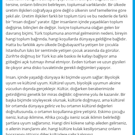
tersine, onların bilincini belirleyen, toplumsal varlıklarıdır. Bir ülkede
üretim ilişkileri coğrafyaya göre değil o ülkenin sınıf temellerine göre
şekil alır. Üretim ilişkileri farklı bir toplum türü ve bu nedenle de farklı
bir “insan doğası” yaratır. Eğer insanların içinde yaşadıkları toplum
değişirse, bilinçleri de değişir. İsviçre toplumuna olağan gelen bir
davranış biçimi, Türk toplumuna anormal gelmesinin nedeni, bireyin
hangi toplum bağrında, hangi koşullarda dünyaya geldiğine bağlıdır.
Hatta bu farklılık aynı ülkede Doğubayazıt’ta yetişen bir çocukla
İstanbul’un lüks bir semtinde yetişen çocuk arasında da görülür.
Zürih’te doğmuş bir Türk kızı aile baskısı ile kafayı bağlıyor ama
göbeğini açık tutmayı ihmal etmiyor. Evden türban ve uzun giysileri
ile çıkıyor ama disko tuvaletinde gerekli değişimleri yapıyor.
İnsan, içinde yaşadığı dünyaya iki biçimde uyum sağlar: Biyolojik
uyum ve kültürel uyum. Kültürel uyum, biyolojik uyumun aksine
vücudun dışında gerçekleşir. Kültür, doğarken beraberimizde
getirdiğimiz genetik bir miras değildir; öğrenme yolu ile kazanılır. Bir
başka biçimde söyleyecek olursak, kültürle doğmayız, ama kültürel
bir ortamda dünyaya geliriz ve bu ortamın kültürel değerleri
doğrultusunda, o ortamın koşullarına göre yetişiriz. Eskimo çocuğu
iseniz, kutup iklimine, Afrika çocuğu iseniz sıcak iklimin belirlediği
şartlara uyum sağlarsınız. Hangi dini kökene sahip aileden gelirseniz,
o ailenin inançlarını alır, hangi kültüre kulak kesiliyorsanız onların
borazanını öttürür diğer kültürlere sağır kalırsınız.