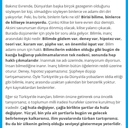
Bakınız Evrende, Dünya’dan başka birçok gezegenin olduğunu
söyleyen bir kişi, olmadığını söyleyen binlerce ve adamı diri diri
yakıyorlar. Peki, bu birle, binlerin farkı ne idi?
Birisi bilime, binlerce
de kiliseye inanıyordu.
Çünkü Kilise bir kere evren düz demişti.
Aksini savunursan dünya dönmüş olacak, kilise yalancı çıkacak.
Burada düşünenler için şöyle bir soru akla geliyor. Bilimle, inanç
arasındaki ilişki nedir.
Bilimde gözlem var, deney var, hipotez var,
teori var, kuram var, şüphe var, en önemlisi ispat var
. Bilim
adamı onun için haklı.
Bilimcilerin eskiden olduğu gibi bugün de
kazığa bağlanıp yakılmamalarının tek nedeni, sonunda hep
haklı çıkmalarıdır
. İnanmak ise adı üzerinde, inanıyorum diyorsun.
İnsan bilmediğine inanır. İnanç bilimin bütün öğelerinin reddi üzerine
oturur. Deney, hipotez yapamazsınız. Şüpheye düşüp
tartışamazsınız. Öyle Türkiye’de ya da Dünya’da yobazların iddia ettiği
gibi bilimle, inanç arasında uzaktan yakından bir benzerlik yoktur.
Ayrı kaynaklardan beslenirler.
Eğer siz Türkiye’de inançları, bilimin önüne getirerek ona öncelik
tanıyorsanız, o toplumun milli iradesi hurafeler üzerine kurulmuş bir
iradedir. Ç
ağ hızla değişiyor, çağla birlikte şartlar da hızla
değişiyor. Yüz yıl, bin yıla ait şartlarla bugün ve gelecek
belirlemeye kalkarsınız, ilim yuvalarında türban tartışırsınız.
Bu da bir ülkenin gelmiş olduğu seviyeyi göstermeye yeterlidir.