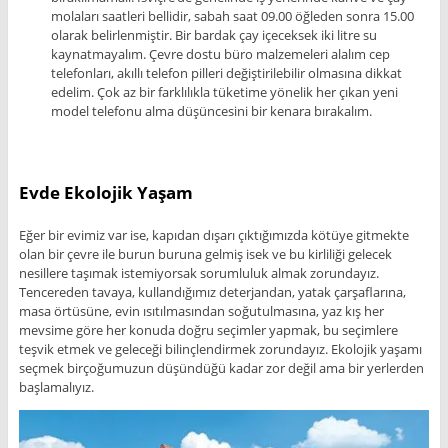
molaları saatleri bellidir, sabah saat 09.00 öğleden sonra 15.00
olarak belirlenmiştir. Bir bardak çay içeceksek iki litre su
kaynatmayalım. Çevre dostu büro malzemeleri alalım cep
telefonları, akıllı telefon pilleri değiştirilebilir olmasına dikkat
edelim. Çok az bir farklılıkla tüketime yönelik her çıkan yeni
model telefonu alma düşüncesini bir kenara bırakalım.
Evde Ekolojik Yaşam
Eğer bir evimiz var ise, kapıdan dışarı çıktığımızda kötüye gitmekte
olan bir çevre ile burun buruna gelmiş isek ve bu kirliliği gelecek
nesillere taşımak istemiyorsak sorumluluk almak zorundayız.
Tencereden tavaya, kullandığımız deterjandan, yatak çarşaflarına,
masa örtüsüne, evin ısıtılmasından soğutulmasına, yaz kış her
mevsime göre her konuda doğru seçimler yapmak, bu seçimlere
teşvik etmek ve geleceği bilinçlendirmek zorundayız. Ekolojik yaşamı
seçmek birçoğumuzun düşündüğü kadar zor değil ama bir yerlerden
başlamalıyız.