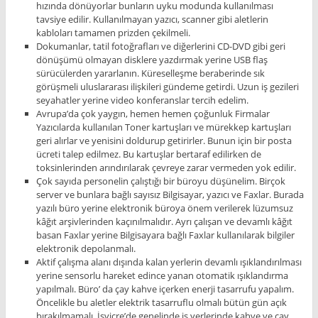
hızında dönüyorlar bunların uyku modunda kullanılması
tavsiye edilir. Kullanılmayan yazıcı, scanner gibi aletlerin
kabloları tamamen prizden çekilmeli.
Dokumanlar, tatil fotoğrafları ve diğerlerini CD-DVD gibi geri
dönüşümü olmayan disklere yazdırmak yerine USB flaş
sürücülerden yararlanın. Küreselleşme beraberinde sık
görüşmeli uluslararası ilişkileri gündeme getirdi. Uzun iş gezileri
seyahatler yerine video konferanslar tercih edelim.
Avrupa’da çok yaygın, hemen hemen çoğunluk Firmalar
Yazıcılarda kullanılan Toner kartuşları ve mürekkep kartuşları
geri alırlar ve yenisini doldurup getirirler. Bunun için bir posta
ücreti talep edilmez. Bu kartuşlar bertaraf edilirken de
toksinlerinden arındırılarak çevreye zarar vermeden yok edilir.
Çok sayıda personelin çalıştığı bir büroyu düşünelim. Birçok
server ve bunlara bağlı sayısız Bilgisayar, yazıcı ve Faxlar. Burada
yazılı büro yerine elektronik büroya önem verilerek lüzumsuz
kâğıt arşivlerinden kaçınılmalıdır. Ayrı çalışan ve devamlı kâğıt
basan Faxlar yerine Bilgisayara bağlı Faxlar kullanılarak bilgiler
elektronik depolanmalı.
Aktif çalışma alanı dışında kalan yerlerin devamlı ışıklandırılması
yerine sensorlu hareket edince yanan otomatik ışıklandırma
yapılmalı. Büro’ da çay kahve içerken enerji tasarrufu yapalım.
Öncelikle bu aletler elektrik tasarruflu olmalı bütün gün açık
bırakılmamalı. İsviçre’de genelinde iş yerlerinde kahve ve çay