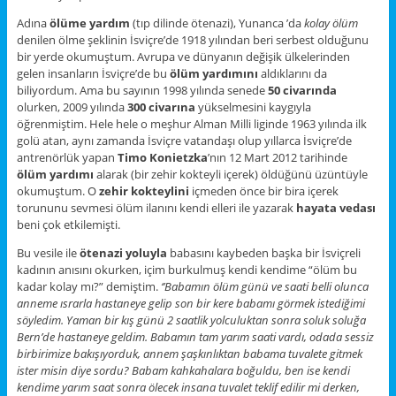
Adına
ölüme yardım
(tıp dilinde ötenazi), Yunanca ’da
kolay ölüm
denilen ölme şeklinin İsviçre’de 1918 yılından beri serbest olduğunu
bir yerde okumuştum. Avrupa ve dünyanın değişik ülkelerinden
gelen insanların İsviçre’de bu
ölüm yardımını
aldıklarını da
biliyordum. Ama bu sayının 1998 yılında senede
50 civarında
olurken, 2009 yılında
300 civarına
yükselmesini kaygıyla
öğrenmiştim. Hele hele o meşhur Alman Milli liginde 1963 yılında ilk
golü atan, aynı zamanda İsviçre vatandaşı olup yıllarca İsviçre’de
antrenörlük yapan
Timo Konietzka
’nın 12 Mart 2012 tarihinde
ölüm yardımı
alarak (bir zehir kokteyli içerek) öldüğünü üzüntüyle
okumuştum. O
zehir kokteylini
içmeden önce bir bira içerek
torununu sevmesi ölüm ilanını kendi elleri ile yazarak
hayata vedası
beni çok etkilemişti.
Bu vesile ile
ötenazi yoluyla
babasını kaybeden başka bir İsviçreli
kadının anısını okurken, içim burkulmuş kendi kendime “ölüm bu
kadar kolay mı?” demiştim.
‘’Babamın ölüm günü ve saati belli olunca
anneme ısrarla hastaneye gelip son bir kere babamı görmek istediğimi
söyledim. Yaman bir kış günü 2 saatlik yolculuktan sonra soluk soluğa
Bern’de hastaneye geldim. Babamın tam yarım saati vardı, odada sessiz
birbirimize bakışıyorduk, annem şaşkınlıktan babama tuvalete gitmek
ister misin diye sordu? Babam kahkahalara boğuldu, ben ise kendi
kendime yarım saat sonra ölecek insana tuvalet teklif edilir mi derken,