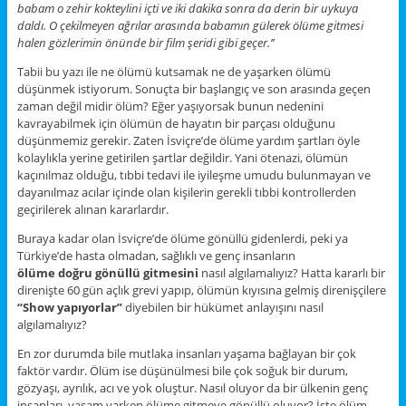
babam o zehir kokteylini içti ve iki dakika sonra da derin bir uykuya
daldı. O çekilmeyen ağrılar arasında babamın gülerek ölüme gitmesi
halen gözlerimin önünde bir film şeridi gibi geçer.’’
Tabii bu yazı ile ne ölümü kutsamak ne de yaşarken ölümü
düşünmek istiyorum. Sonuçta bir başlangıç ve son arasında geçen
zaman değil midir ölüm? Eğer yaşıyorsak bunun nedenini
kavrayabilmek için ölümün de hayatın bir parçası olduğunu
düşünmemiz gerekir. Zaten İsviçre’de ölüme yardım şartları öyle
kolaylıkla yerine getirilen şartlar değildir. Yani ötenazi, ölümün
kaçınılmaz olduğu, tıbbi tedavi ile iyileşme umudu bulunmayan ve
dayanılmaz acılar içinde olan kişilerin gerekli tıbbi kontrollerden
geçirilerek alınan kararlardır.
Buraya kadar olan İsviçre’de ölüme gönüllü gidenlerdi, peki ya
Türkiye’de hasta olmadan, sağlıklı ve genç insanların
ölüme
doğru
gönüllü gitmesini
nasıl algılamalıyız? Hatta kararlı bir
direnişte 60 gün açlık grevi yapıp, ölümün kıyısına gelmiş direnişçilere
“Show yapıyorlar”
diyebilen bir hükümet anlayışını nasıl
algılamalıyız?
En zor durumda bile mutlaka insanları yaşama bağlayan bir çok
faktör vardır. Ölüm ise düşünülmesi bile çok soğuk bir durum,
gözyaşı, ayrılık, acı ve yok oluştur. Nasıl oluyor da bir ülkenin genç
insanları, yaşam varken ölüme gitmeye gönüllü oluyor? İşte ölüm