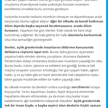
oruçlarına
show
diyecek kadar psikolojisi bozulan insanların
kendilerine öncelikle bunu sorması gerekiyor.
İsviçre’de insanlar tedavisi mümkün olmayan ve dayanılmayan acılar
karşısında ölüme rağbet ediyor.
Eğer bir ülkede siz kendi halkınıza
ölüm dışında başka seçenek bırakmazsanız, orada ölüm
kutsanır.
Yaşarken her gün ölenler, fiziki olarak bir kere ölüp
kurtulmayı yeğlerler. Bu hale gelmiş bir halkı
idamlarla korkutmak
olsa olsa aymazlığın göstergesidir.
Devlet, açlık grevlerinde insanlarını öldürme konusunda
defalarca rüştünü ispat etti.
Burası daha gözünü açamadan
yaşama hakkı elinden alınmış çocukların, düzmece ifadelerle
fikirlerinden dolayı zindanlara doldurulan insanların yaşadığı bir ülke.
Burası baskı, zulüm, işkence ve sefaletin kol gezdiği, binlerce faili
meçhul cinayetin üstünün örtüldüğü, her gün yaşam hakkı, eğitim
hakkı, iş ve aş hakkı gibi en basit demokratik hak taleplerine copla –
biber gazıyla müdahale edilen bir halkın yaşadığı ülke.
Bu ülkede insanlar da devletin onlara sunduğu
tercihlerini
ortaya
koyuyorlar. Ya bu dayatmacı, baskıcı, faşist düşünce zemininde
hayatlarını devam ettirecekler, ya da insan oluş kadar insan
kalabilmenin ağır bedellerini ödeyerek ölecekler.
Açlık grevlerinde
tek bir insan kaybı, o kayba seyirci olan devletin hiçbir zaman