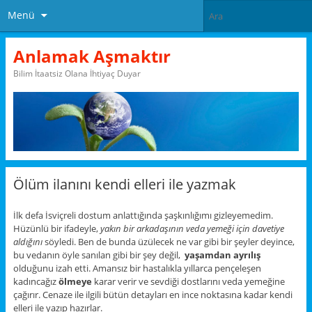
Menü
Anlamak Aşmaktır
Bilim İtaatsiz Olana İhtiyaç Duyar
Ölüm ilanını kendi elleri ile yazmak
İlk defa İsviçreli dostum anlattığında şaşkınlığımı gizleyemedim.
Hüzünlü bir ifadeyle,
yakın bir arkadaşının veda yemeği için davetiye
aldığını
söyledi. Ben de bunda üzülecek ne var gibi bir şeyler deyince,
bu vedanın öyle sanılan gibi bir şey değil,
yaşamdan ayrılış
olduğunu izah etti. Amansız bir hastalıkla yıllarca pençeleşen
kadıncağız
ölmeye
karar verir ve sevdiği dostlarını veda yemeğine
çağırır. Cenaze ile ilgili bütün detayları en ince noktasına kadar kendi
elleri ile yazıp hazırlar.