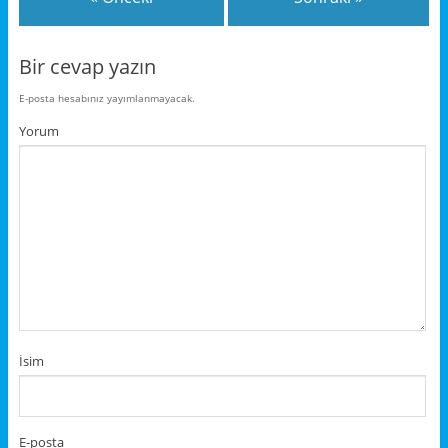
yetersiz ve bilgisiz
kimseleriz. Dar…
Bir cevap yazın
E-posta hesabınız yayımlanmayacak.
Yorum
İsim
E-posta