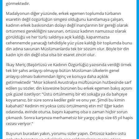
görmektedir.
Madalyonun diğer yüzünde, erkek egemen toplumda türbanın
esaretin değil özgürlüğün simgesi olduğunu kanıtlamaya çalışan,
kadının erkek baskısından dolayı değil inançlarının bir gereği olarak
örtünmesi gerekliliğini savunan, örtüsüz kadının namussuz olarak
görüldüğü ve her türlü saldırıya açık kaldığı, kapanmazsa
cehennemde yanacağı tehdidiyle yüz yüze kaldığı bir toplumda bunu
din adına savunan Müslümanlarda tek bir sözüm olur. Böyle bir din
kadın için din değil olsa olsa bir esaret zinciri olur.
İlkay Meriç (Başörtüsü ve Kadının Özgürlüğü) yazısında verdiği örnek
tek bir şahıs anlayışı olmayıp bütün Müslüman ülkelerin genel
anlayışı olması bakımından ilginç ve konuya daha açıklık
getirmektedir “Mısır kökenli Avustralya müftüsünün hutbesinde sarf
edilen şu sözler, din kisvesine bürünen bu erkek egemen bakış açısını
çok güzel özetliyor: “Üstü örtülmemiş bir eti sokağa ya da bahçeye
koyarsanız, bir süre sonra kediler gelir ve onu yer. Şimdi bu kimin
kabahati? Kedinin mi yoksa üstü örtülmemiş etin mi? Eğer kadın
odasında, evinde otursa, başını kapamış olsa o zaman hiçbir sorun
çıkmazdı. Sonra karşınıza merhametsiz bir yargıç çıkıp size 65 yıl hapis
cezası veriyor.“
Buyurun buradan yakın, yorumu sizler yapın. Örtüsüz kadını üstü