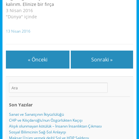
oldukları zamanda kendi
yazımın konusunu futbola
d
ı
d
kalırım. Elinize bir fırça
e
l
e
istekleri ile gittiler. Veda
ayıracağımı hiç
a
ı
a
alıp tuvalin karşısına
3 Nisan 2016
konuşmalarında kimi…
düşünmezken, akşam
ç
r
ç
ı
)
ı
geçtiğinizde
"Dünya" içinde
haberlerini dinlemek
l
l
alabildiğinizce
ı
ı
için…
r
r
özgürsünüz. Bir ağaç, iki
)
)
13 Nisan 2016
ağaç isterseniz bir orman
da çizebilirsiniz. Bir
insanı vezir yapar,
hoşunuza gitmezse tek
« Önceki
Sonraki »
başına bir çöl ortasında
bırakır akbabaları
etrafında
dolaştırabilirsiniz. Yani
bir ressam eline fırçayı
aldığında…
Son Yazılar
Sanat ve Sanatçının İkiyüzlülüğü
CHP ve Kılıçdaroğlu’nun Özgürlükten Kaçışı
Alışık olunmayan kötülük – İnsanın İnsanlıktan Çıkması
Sosyal Bilimcinin Sağ-Sol Anlayışı
Maksat Üzüm yemek değil Sol ve HDP Saldırısı