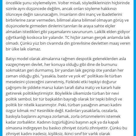
öncelikle şunu söylemeliyim. Volter misali, söylediklerinizin hiçbirinde
sizinle aynı düşüncede değilim, ancak onları söyleme hakkınızı
ölünceye değin savunacağım. İnsanların dini inanç ve ibadetlerini
birbirlerine zarar vermeden, bilimsel alana bilimsel olmayan görüş ve
düşüncelerle girmeden dinlerini tanrıları ile araya sahte elçiler
almadan istedikleri gibi yaşamalarını savunurum. Laiklik elden gidiyor
çığırtkanlığı koskoca bir yalandır. TC hiçbir zaman gerçek anlamda laik
olmadı. Çünkü yüz bin civarında din görevlisine devletten maaş veren
bir ülke laik olamaz.
Batıyı model olarak almalarına rağmen despotik geleneklerden asla
vazgeçmeyen devlet, her konuya olduğu gibi dine de burnunu
sokmaktan geri durmamış, bir yandan laik geçinip öte yandan her
zaman olduğu gibi, “yasakla, bastır ve yok et” politikası ile türban
meselesini çözeceğini zannetmiş, Fizikteki etki tepkiyi doğurur
çağrışımı ile şiddete maruz kalan tarafı daha inatçı ve kararlı hale
getirerek politikleştirmiştir. Böylelikle ülkemizde türban bir nevi
politik sembol, bir tür başkaldırı bayrağı olarak bir tepki bilinçli ve
politik bir nitelik kazanmıştır. Peki, türban yasağının amacı kadını
özgür kılmak mı? Kesinlikle değil. Kadınları yasaklarla, cezalarla,
baskıyla başlarını açmaya zorlamak, zorla örtünmelerini istemek
kadar zorbalıktır. Kadının özgürlüğünü başının açık ya da kapalı
olmasına indirgeyen bu baskıcı zihniyet özürlü zihniyettir. Çünkü bu
zihniyet kadını iradesiz, kişiliksiz, ikinci sınıf bir varlık olarak