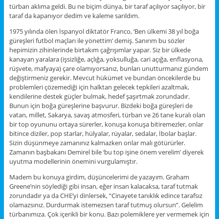
türban aklıma geldi. Bu ne biçim dünya, bir taraf açılıyor saçılıyor, bir
taraf da kapanıyor dedim ve kaleme sarıldım.
1975 yılında ölen İspanyol diktatör Franco, ‘Ben ülkemi 38 yıl boğa
güreşleri futbol maçları ile yönettim’ demiş. Sanırım bu sözler
hepimizin zihinlerinde birtakım çağrışımlar yapar. Siz bir ülkede
kanayan yaralara (işsizliğe, açlığa, yoksulluğa, cari açığa, enflasyona,
rüşvete, mafyaya) çare olamıyorsanız, bunları unutturmanız gündem
değiştirmeniz gerekir. Mevcut hükümet ve bundan öncekilerde bu
problemleri çözemediği için halktan gelecek tepkileri azaltmak,
kendilerine destek güçler bulmak, hedef şaşırtmak zorundadır.
Bunun için boğa güreşlerine başvurur. Bizdeki boğa güreşleri de
vatan, millet, Sakarya, savaş atmosferi, türban ve 26 tane kuralı olan
bir top oyununu ortaya sürerler, konuşa konuşa bitiremezler, onlar
bitince diziler, pop starlar, hülyalar, rüyalar, sedalar, İbolar başlar.
Sizin düşünmeye zamanınız kalmazken onlar malı götürürler.
Zamanın başbakanı Demirel bile ‘bu top işine önem verelim’ diyerek
uyutma modellerinin önemini vurgulamıştır.
Madem bu konuya girdim, düşüncelerimi de yazayım. Graham
Greene’nin söylediği gibi insan, eğer insan kalacaksa, taraf tutmak
zorundadır ya da CHE’yi dinlersek, “Cinayete tanıklık edince tarafsız
olamazsınız. Durdurmak istemezsen taraf tutmuş olursun”. Gelelim
türbanımıza. Çok içerikli bir konu. Bazı polemiklere yer vermemek için