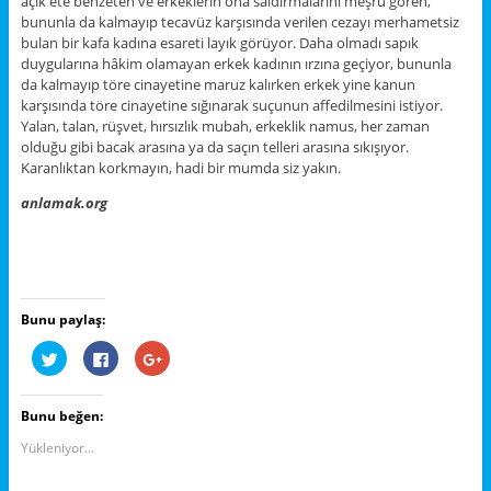
açık ete benzeten ve erkeklerin ona saldırmalarını meşru gören,
bununla da kalmayıp tecavüz karşısında verilen cezayı merhametsiz
bulan bir kafa kadına esareti layık görüyor. Daha olmadı sapık
duygularına hâkim olamayan erkek kadının ırzına geçiyor, bununla
da kalmayıp töre cinayetine maruz kalırken erkek yine kanun
karşısında töre cinayetine sığınarak suçunun affedilmesini istiyor.
Yalan, talan, rüşvet, hırsızlık mubah, erkeklik namus, her zaman
olduğu gibi bacak arasına ya da saçın telleri arasına sıkışıyor.
Karanlıktan korkmayın, hadi bir mumda siz yakın.
anlamak.org
Bunu paylaş:
T
F
G
w
a
o
i
c
o
t
e
g
t
b
l
Bunu beğen:
e
o
e
r
o
+
ü
k
ü
Yükleniyor...
z
'
z
e
t
e
r
a
r