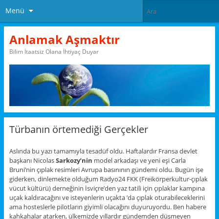
Menü
Anlamak Aşmaktır
Bilim İtaatsiz Olana İhtiyaç Duyar
Türbanın örtemediği Gerçekler
Aslında bu yazı tamamıyla tesadüf oldu. Haftalardır Fransa devlet
başkanı Nicolas
Sarkozy’nin
model arkadaşı ve yeni eşi Carla
Bruni’nin çıplak resimleri Avrupa basınının gündemi oldu. Bugün işe
giderken, dinlemekte olduğum Radyo24 FKK (Freikörperkultur-çıplak
vücut kültürü) derneğinin İsviçre’den yaz tatili için çıplaklar kampına
uçak kaldıracağını ve isteyenlerin uçakta ’da çıplak oturabileceklerini
ama hosteslerle pilotların giyimli olacağını duyuruyordu. Ben habere
kahkahalar atarken, ülkemizde yıllardır gündemden düşmeyen