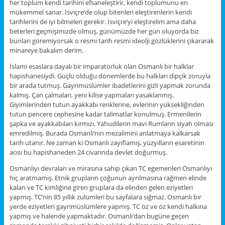
her toplum kendi tarihini efsaneleştirir, kendi toplumunu en
mükemmel sanar. İsviçre’de olup bitenleri eleştirenlerin kendi
tarihlerini de iyi bilmeleri gerekir. İsviçre’yi eleştirelim ama daha
beterleri geçmişimizde olmuş, günümüzde her gün oluyorda biz
bunları göremiyorsak o resmi tarih resmi ideolji gözlüklerini çıkararak
minareye bakalım derim.
İslami esaslara dayalı bir imparatorluk olan Osmanlı bir halklar
hapishanesiydi. Güçlü olduğu dönemlerde bu halkları dipçik zoruyla
bir arada tutmuş. Gayrimüslümler ibadetlerini gizli yapmak zorunda
kalmış. Çan çalmaları, yeni kilise yapmaları yasaklanmış.
Giyimlerinden tutun ayakkabı renklerine, evlerinin yüksekliğinden
tutun pencere cephesine kadar talimatlar konulmuş. Ermenilerin
şapka ve ayakkabıları kırmızı, Yahudilerin mavi Rumların siyah olması
emredilmiş. Burada Osmanlı’nın mezalimini anlatmaya kalkarsak
tarih utanır. Ne zaman ki Osmanlı zayıflamış, yüzyılların esaretinin
acısı bu hapishaneden 24 civarında devlet doğurmuş.
Osmanlıyı devralan ve mirasına sahip çıkan TC egemenleri Osmanlıyı
hiç aratmamış. Etnik grupların çoğunun ayrılmasına rağmen elinde
kalan ve TC kimliğine giren gruplara da elinden gelen eziyetleri
yapmış. TC’nin 85 yıllık zulümleri bu sayfalara sığmaz. Osmanlı bir
yerde eziyetleri gayrimüslümlere yapmış. TC öz ve öz kendi halkına
yapmış ve halende yapmaktadır. Osmanlı’dan bugüne geçen