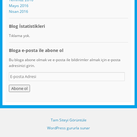
Mayıs 2016
Nisan 2016
Blog İstatistikleri
Tıklama yok.
Bloga e-posta ile abone ol
Bu bloga abone olmak ve e-posta ile bildirimler almak için e-posta
adresinizi girin.
E
-
p
o
s
t
a
A
Tam Siteyi Görüntüle
d
r
WordPress gururla sunar
e