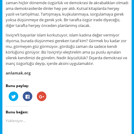
zaman hiçbir dönemde özgürlük ve demokrasi ile akrabalıkları olmadı
ama demokrasilerde dinler hep yer aldı. Kutsal kitaplarda herşey
yazılı ve tartışılmaz. Tartışmaya, kuşkulanmaya, sorgulamaya gerek
yoksa düşünmeye de gerek yok. Bir tarafta özgür irade diyeceğiz,
diğer tarafta herşey önceden planlanmış olacak.
İsviçre’li bayanlar islam korkutuyor, islam kadına değer vermiyor
diyorsa, burada düşünmesi gereken taraf kim? Görmek bu kadar zor
mu, görmeyen göz görmüyor, gördüğü zaman da sadece kendi
körlüğünü görüyor. Biz İsviçre’yi eleştirelim ama şu puslu aynaları
silerek kendimizi de görelim. Nedir ikiyüzlülük? Dışarda demokrasi ve
inanç özgürlüğü deyip, içerde aksini uygulamaktır.
anlamak.org
Bunu paylaş:
T
F
G
w
a
o
i
c
o
t
e
g
t
b
l
Bunu beğen:
e
o
e
r
o
+
ü
k
ü
Yükleniyor...
z
'
z
e
t
e
r
a
r