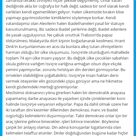
zamanda terakki zihniyeti hiçbir şekilde değişmemiş. Onlar vatan
dediğinde akla bir coğrafya bir halk değil, sadece bir sınıf olarak kendi
varlıkları kendi egemenlikleri geliyor. Halen ülkemizde bırakın klise
yapmayı gayrimüslümler kimliklerini söylemeye korkar. Kendi
vatandaşımız olan Alevilerin halen ibadethaneleri yasal bir statuye
kavusturulmamış. Biz sadece ibadet yerlerine değil, ibadet edenlere
de yasak uyguluyoruz. Ne çabuk unuttuk Trabzon’da papaz
öldürülmesi, Malatya’da dört kişinin boğazlanarak kesilmesi, Hrant
Dink’in kurşunlanması en acısı da bunlara alkış tutan zihniyetlerin
harman olduğu bir ülke oluşumuzu. İsviçre’de oturduğum mahallede
toplam 74 ayrı ülke insanı yaşıyor. Bu değişik ülke çocukları sabahları
okula gidince varlığım İsviçre varlığına armağan olsun diye ırkçılık
yemini yapmıyorlar, zorunlu hıristiyan din dersleri görmüyorlar. Bu
örnekleri olabildiğine çoğaltabiliriz. İsviçre’ye insan hakları dersi
vermek isteyenler elin gözündeki çöpü görüyor ama ne hikmetse
kendi gözlerindeki merteği göremiyorlar.
Meclisimiz doksanıncı yılına girerken halen bir demokratik anayasa
yapamamış darbe anayasası ile yaşarken içinde çöreklenenler koro
halinde İsviçre’ye veryansın ediyorlar. Papa da dahil olmak üzere her
iki taraftan dini kesimler dillerinden demokrasi, inanc ve ibadet
ozgürlüğü kelimelerini düşürmüyorlar. Tabii demokrasi onlar için bir
araç işlerine gelince binecekler, işleri bitince inecekler. Böylesine
çarpık bir anlayış olamaz. Din adına konuşanlar lügatlarında olan
kelimeleri telaffuz etsinler. Dinler doğduğundan bugüne kadar hiçbir