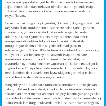
basa basa iki şeye dikkat çektiler. Birincisi islamda kadına verilen
değer, ikincisi islamdan korkuyor olmaları. Bunun yanında İsviçre
hükümeti başından sonuna kadar minare yapılması tarafında
insiyatif koydu.
Bazan insan okuduğu bir şiir, gördüğü bir resim, duyduğu bir sözcük
karşısında eli dili tutulur derin düşüncelere dalar. Çünkü görülen
duyulan ona, yüzlerce sayfalık kitabın anlatacağını bir anda
anlatmıştır. Onur Öymen’in Dersim isyanı konusunda meclis
konuşmasını dinlediğimde kendi kendime sizi böyle Allah mı
konuşturuyor dedim. Halkın 80 yıldır anlamadığı, bizim
anlatamadığımız CHP’nin 80 yıllık terakkici, darbeci, komprador ırkçı
zihniyetini bu zat bir cümleyle anlatıverdi. İsviçre’de minare
konusunun referanduma götürülmesinin hatalı olduğunu
savunurken oyumuda minareler yapılması için kullandım. Gel gör ki
bugüne kadar Türkiye basınında yazılanları konuşulanları duyunca
kendi kendime din tüccarlarının ikiyüzlülüğünü görmek için illede
İsviçre’de minareler oylanmalımıydı dedim.
Mangalda yine kül kalmadı. Cumhurbaşkanı’ndan tutun Başbakan,
bakan, milletvekili, muhalefet, köşe kadıları ve isimlerinin önünde
takıları olan devlet memurları hepsi İsviçre’yi kınama yarışına girdiler.
İsviçre’de olup bitenlerden tamamıyla bir haber olan bu resmi ideoloji
bülbülleri akıllara durgunluk verdi. Tarih kuşkusuz anlamsız değildir,