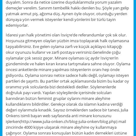
duyalım. Sonra da netice üzerine duyduklarımızla yorum yazalım
demeçler verelim. Sanırım tembellik hakkı denilen bu. Şöyle yan gelip
yatmak armut piş, ağzıma düş. Aynen öyle oluyor, oturduğu yerden
dünyaya yön vermek isteyenler kendi yönlerini bir türlü tayin
edemiyorlar.
İdaresi yarı halk yönetimi olan İsviçre’de referandumlar çok sık olur.
Hoşunuza gitmeyen olayları yüzbin imza toplayarak halk oylamasına
taşıyabilirsiniz. Eve gelen oylama zarfı ve küçük açıklayıcı kitapçığı
okur oyunuzu kullanır ve zarfı postaya verirsiniz.Genelinde çoğu
oylamalar çok sessiz geçer. Minare oylaması üç aydır İsviçren’in
gündeminde ve halen kıran kırana tartışmalara sahne oluyor. Oylama
öncesi anketlerde minare yapılması isteyenlerin oranı hep önde
gidiyordu. Oylama sonrası netice sadece halkı değil, oylamayı isteyen
partileri de şaşırttı. Bu partiler ortak açıklamasında bizim bu kadar oy
oranımız yok solcularda bizi destekledi dediler. Söylenenlerde
doğruluk payı vardı. Yapılan söyleşilerde içerisinde solcuları
barındıran bütün feminist gruplar oylarını minare aleyhine
kullandıklarını bildirdiler. Gerekçe olarak da islamın kadına verdiği
değeri oylarımızla kınadık. Sayısız örneklerden sadece bir tanesi, Julia
Onkens isimli bayan web sayfasında anti minare konusunu
işlerken(http://www.julia-onken.ch/blog-julia-onken/blog.php) mail
zincirinde 4000 kişiye ulaşarak minare aleyhine oy kullanmaya
çağırıyor. Oylama sonrası konuşulan bütün kadın dernekleri üstüne