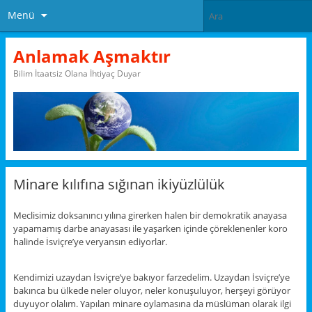
Menü
Anlamak Aşmaktır
Bilim İtaatsiz Olana İhtiyaç Duyar
Minare kılıfına sığınan ikiyüzlülük
Meclisimiz doksanıncı yılına girerken halen bir demokratik anayasa
yapamamış darbe anayasası ile yaşarken içinde çöreklenenler koro
halinde İsviçre’ye veryansın ediyorlar.
Kendimizi uzaydan İsviçre’ye bakıyor farzedelim. Uzaydan İsviçre’ye
bakınca bu ülkede neler oluyor, neler konuşuluyor, herşeyi görüyor
duyuyor olalım. Yapılan minare oylamasına da müslüman olarak ilgi