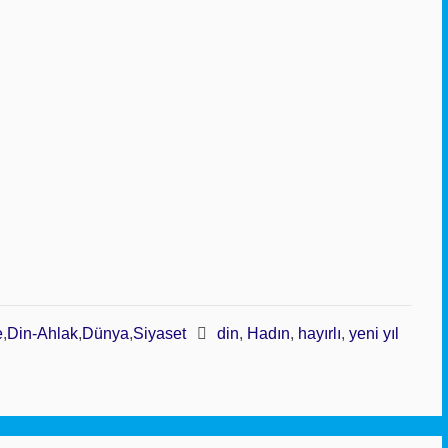
e
,
Din-Ahlak
,
Dünya
,
Siyaset
din
,
Hadın
,
hayırlı
,
yeni yıl