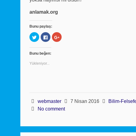
anlamak.org
Bunu paylaş:
Twitter
Facebook'ta
Google+
üzerinde
paylaşmak
üzerinde
paylaşmak
için
paylaşmak
için
tıklayın
için
tıklayın
(Yeni
tıklayın
Bunu beğen:
(Yeni
pencerede
(Yeni
pencerede
açılır)
pencerede
açılır)
açılır)
Yükleniyor...
webmaster
7 Nisan 2016
Bilim-Felsef
No comment