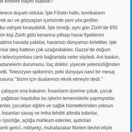
i kimlere hayırlı olabildi?
erece duyarlı oldular. İşte Filistin halkı, bombaların
ek acı ve gözyaşları içerisinde yeni yıla girdiler.
 bu vahşeti kınayabildi. İşte örneği, aynı gün Zürih’de 650
 kişi Zürih gölü kenarına yılbaşı havai fişeklerini
adına havada yaktılar, havamızı dünyamızı kirlettiler. İşte
unlar ateş hattının çok uzağındakiler, Gazze’de doğum
televizyonlara canlı bağlantıda neler söyledi. Ani baskın,
tanelerin durumunu, ilaç doktor, yiyecek yetersizliğinden
ti. Televizyon spikerinin; peki dünyaya nasıl bir mesaj
rusuna ’’bizim için dualarınızı eksik etmeyin dedi.’’
ıl çalışıyor ona bakalım. İnsanların üzerine çoluk, çocuk
ağdıran haydutlar bu işlerini temennilerle yapmıyorlar.
denler, çocukları eğitim ve sağlık hizmetlerinden yoksun
r. İnsanları savaş ve imha tehditi altında tutanlar,
ı işsizliğe, açlığa mahkum edenler, aydınları
lı gerici, milliyetçi, muhafazakar fikirleri devlet eliyle