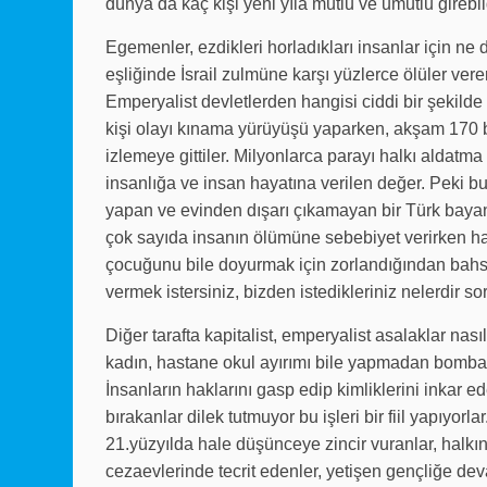
dünya da kaç kişi yeni yıla mutlu ve umutlu girebild
Egemenler, ezdikleri horladıkları insanlar için ne d
eşliğinde İsrail zulmüne karşı yüzlerce ölüler verer
Emperyalist devletlerden hangisi ciddi bir şekilde
kişi olayı kınama yürüyüşü yaparken, akşam 170 bin
izlemeye gittiler. Milyonlarca parayı halkı aldatma 
insanlığa ve insan hayatına verilen değer. Peki b
yapan ve evinden dışarı çıkamayan bir Türk bayan 
çok sayıda insanın ölümüne sebebiyet verirken has
çocuğunu bile doyurmak için zorlandığından bahset
vermek istersiniz, bizden istedikleriniz nelerdir so
Diğer tarafta kapitalist, emperyalist asalaklar nas
kadın, hastane okul ayırımı bile yapmadan bomba y
İnsanların haklarını gasp edip kimliklerini inkar e
bırakanlar dilek tutmuyor bu işleri bir fiil yapıyorla
21.yüzyılda hale düşünceye zincir vuranlar, halkın
cezaevlerinde tecrit edenler, yetişen gençliğe devam