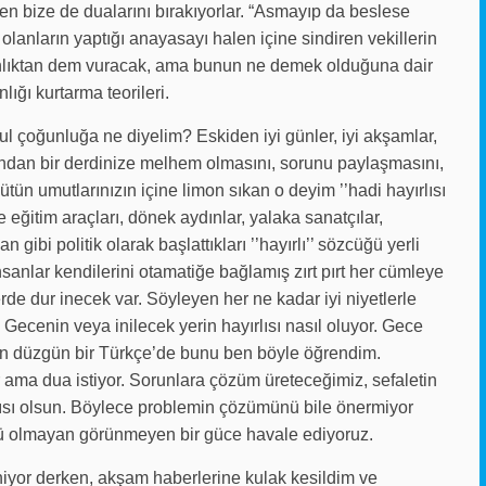
en bize de dualarını bırakıyorlar. “Asmayıp da beslese
anların yaptığı anayasayı halen içine sindiren vekillerin
insanlıktan dem vuracak, ama bunun ne demek olduğuna dair
lığı kurtarma teorileri.
sul çoğunluğa ne diyelim? Eskiden iyi günler, iyi akşamlar,
 azından bir derdinize melhem olmasını, sorunu paylaşmasını,
tün umutlarınızın içine limon sıkan o deyim ’’hadi hayırlısı
e eğitim araçları, dönek aydınlar, yalaka sanatçılar,
 gibi politik olarak başlattıkları ’’hayırlı’’ sözcüğü yerli
nsanlar kendilerini otamatiğe bağlamış zırt pırt her cümleye
 yerde dur inecek var. Söyleyen her ne kadar iyi niyetlerle
 Gecenin veya inilecek yerin hayırlısı nasıl oluyor. Gece
dan düzgün bir Türkçe’de bunu ben böyle öğrendim.
ma dua istiyor. Sorunlara çözüm üreteceğimiz, sefaletin
lısı olsun. Böylece problemin çözümünü bile önermiyor
mü olmayan görünmeyen bir güce havale ediyoruz.
leniyor derken, akşam haberlerine kulak kesildim ve