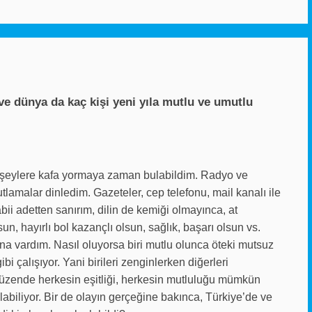
ve dünya da kaç kişi yeni yıla mutlu ve umutlu
nce şeylere kafa yormaya zaman bulabildim. Radyo ve
kutlamalar dinledim. Gazeteler, cep telefonu, mail kanalı ile
abii adetten sanırım, dilin de kemiği olmayınca, at
sun, hayırlı bol kazançlı olsun, sağlık, başarı olsun vs.
na vardım. Nasıl oluyorsa biri mutlu olunca öteki mutsuz
i çalışıyor. Yani birileri zenginlerken diğerleri
 düzende herkesin eşitliği, herkesin mutluluğu mümkün
abiliyor. Bir de olayın gerçeğine bakınca, Türkiye’de ve