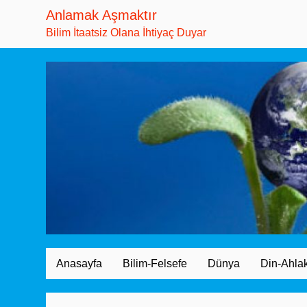
Anlamak Aşmaktır
Bilim İtaatsiz Olana İhtiyaç Duyar
Anasayfa
Bilim-Felsefe
Dünya
Din-Ahla