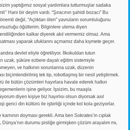
bizim yaptığımız sosyal yardımlara tutturmuşlar sadaka
i’’ Hani bir deyim vardı. “Şıracının şahidi bozacı” Bu
 önemli değil, “Açlıktan ölen” yavruların sorumluluğunu
ursuzluğu öğütlerim. Bilginlere ulema diyen
ndiliğinden kalkar diyerek akıl vermemiz olmaz. Ama
msatması yaparak ufuklarını açmamız daha kıymete geçer.
landıra devlet eliyle öğretiliyor. İlkokuldan tutun
tan uzak, şüküre ezbere dayalı eğitim sistemiyle
nmeyen, ve halkının sorunlarına uzak, düzenin
sı biçimlendirilmiş tek tip, robotlaşmış bir nesil yetiştirmek.
ürü ile bütün çözümleri hayırlara havale ederek halkın
egemenlerin işine geliyor. İşsizim, bu maaşla
rum diyen kişiye biz hayırlısı olsun diyorsak asıl
gerici din kültürü ile işbirliği içinde kol kola geziyorlar.
 karnının doyması gerekli. Ama ben Sokrates’in cıplak
iz, Dünya’nın durumu pisliğe girmişken çözüm arayalım mı,