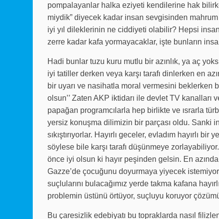
pompalayanlar halka eziyeti kendilerine hak bilirk
miydik” diyecek kadar insan sevgisinden mahrum ol
iyi yıl dileklerinin ne ciddiyeti olabilir? Hepsi 
zerre kadar kafa yormayacaklar, işte bunların insan
Hadi bunlar tuzu kuru mutlu bir azınlık, ya aç yok
iyi tatiller derken veya karşı tarafı dinlerken en
bir uyarı ve nasihatla moral vermesini beklerken bü
olsun’’ Zaten AKP iktidarı ile devlet TV kanalları v
papağan programcılarla hep birlikte ve ısrarla türban
yersiz konuşma dilimizin bir parçası oldu. Sanki i
sıkıştırıyorlar. Hayırlı geceler, evladım hayırlı bir
söylese bile karşı tarafı düşünmeye zorlayabiliyor.
önce iyi olsun ki hayır peşinden gelsin. En azın
Gazze’de çocuğunu doyurmaya yiyecek istemiyor a
suçlularını bulacağımız yerde takma kafana hayır
problemin üstünü örtüyor, suçluyu koruyor çözü
Bu çaresizlik edebiyatı bu topraklarda nasıl filiz