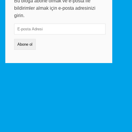
Bu bloga abone olmak ve e-posta ile
bildirimler almak için e-posta adresinizi
girin.
E-
posta
Adresi