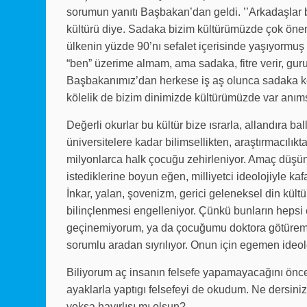
sorumun yanıtı Başbakan’dan geldi. ’’Arkadaşlar 
kültürü diye. Sadaka bizim kültürümüzde çok öneml
ülkenin yüzde 90’nı sefalet içerisinde yaşıyormuş
“ben” üzerime almam, ama sadaka, fitre verir, gur
Başbakanımız’dan herkese iş aş olunca sadaka ke
kölelik de bizim dinimizde kültürümüzde var anı
Değerli okurlar bu kültür bize ısrarla, allandıra bal
üniversitelere kadar bilimsellikten, araştırmacılık
milyonlarca halk çocuğu zehirleniyor. Amaç düşü
istediklerine boyun eğen, milliyetci ideolojiyle kafa
İnkar, yalan, şovenizm, gerici geleneksel din kült
bilinçlenmesi engelleniyor. Çünkü bunların hepsi 
geçinemiyorum, ya da çocuğumu doktora götüremiyo
sorumlu aradan sıyrılıyor. Onun için egemen ideoloji 
Biliyorum aç insanın felsefe yapamayacağını önce
ayaklarla yaptıgı felsefeyi de okudum. Ne dersin
yoksa hayırlısı mı olsun?