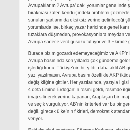
Avrupalılar mı? Avrupa’ daki yorumlar genelinde 
bırakması zaten kendi içindeki problemi çözmede
sunulan şartların da eksiksiz yerine getirileceği ş
yorumlarda ise, birkaç yazar haricinde genel kanı 
tuzaklara düşmeden, provokasyonlara meydan verm
Avrupa sadece verdiği sözü tutuyor ve 3 Ekimde g
Burada bizim gözardı edemeyeceğimiz ve AKP’nin 
Avrupa basınında son yıllarda çok gündeme gelen 
işlediği konu. Türkiye’nin bir yıldır daha aktif AB 
yazı yazılmasın. Avrupa basını özellikle AKP iktid
değişikliğine gittiler. Her yazılarında, yazıyla ilg
4 defa Emine Erdoğan’ın resmi geldi, resimde ilg
imajı silinerek yerine kapanan, Araplaşan bir imaj
ve seçik vurguluyor. AB’nin kriterleri var bu bir g
değil, girecek ülke’nin fikirleri, demokratik standar
veriyor.