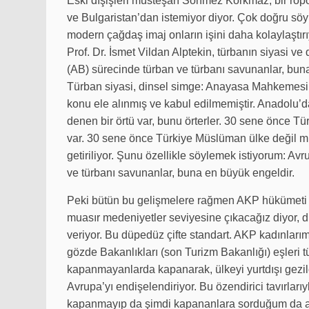
Eski dışişleri müsteşarı Sönmez Korkmaz, bir röp
ve Bulgaristan’dan istemiyor diyor. Çok doğru sö
modern çağdaş imaj onların işini daha kolaylaştı
Prof. Dr. İsmet Vildan Alptekin, türbanın siyasi ve d
(AB) sürecinde türban ve türbanı savunanlar, buna
Türban siyasi, dinsel simge: Anayasa Mahkemesi’ni
konu ele alınmış ve kabul edilmemiştir. Anadolu’
denen bir örtü var, bunu örterler. 30 sene önce T
var. 30 sene önce Türkiye Müslüman ülke değil mi
getiriliyor. Şunu özellikle söylemek istiyorum: Avr
ve türbanı savunanlar, buna en büyük engeldir.
Peki bütün bu gelişmelere rağmen AKP hükümeti ne
muasır medeniyetler seviyesine çıkacağız diyor, d
veriyor. Bu düpedüz çifte standart. AKP kadınları
gözde Bakanlıkları (son Turizm Bakanlığı) eşleri 
kapanmayanlarda kapanarak, ülkeyi yurtdışı gezil
Avrupa’yı endişelendiriyor. Bu özendirici tavırlar
kapanmayıp da şimdi kapananlara sorduğum da al