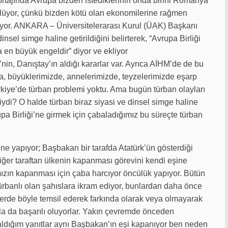
ortajında Avrupa bizden istediklerinin onda birini Romanya
ylüyor, çünkü bizden kötü olan ekonomilerine rağmen
rıyor. ANKARA – Üniversitelerarası Kurul (ÜAK) Başkanı
insel simge haline getirildiğini belirterek, “Avrupa Birliği
 en büyük engeldir” diyor ve ekliyor
n, Danıştay’ın aldığı kararlar var. Ayrıca AİHM’de de bu
da, büyüklerimizde, annelerimizde, teyzelerimizde eşarp
ürkiye’de türban problemi yoktu. Ama bugün türban olayları
ydi? O halde türban biraz siyasi ve dinsel simge haline
upa Birliği’ne girmek için çabaladığımız bu süreçte türban
 yapıyor; Başbakan bir tarafda Atatürk’ün gösterdiği
iğer taraftan ülkenin kapanması görevini kendi eşine
mızın kapanması için çaba harcıyor öncülük yapıyor. Bütün
türbanlı olan şahıslara ikram ediyor, bunlardan daha önce
erde böyle temsil ederek farkında olarak veya olmayarak
ıyla da başarılı oluyorlar. Yakın çevremde önceden
dığım yanıtlar aynı Başbakan’ın eşi kapanıyor ben neden