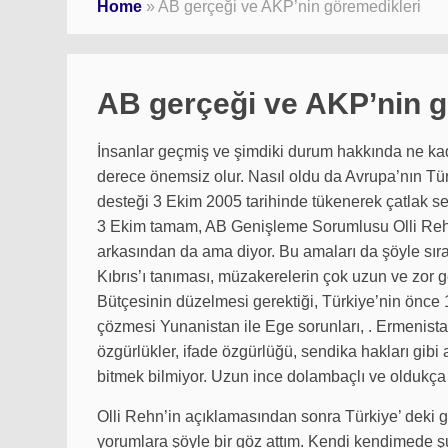
Home
»
AB gerçeği ve AKP’nin göremedikleri
AB gerçeği ve AKP’nin g
İnsanlar geçmiş ve şimdiki durum hakkında ne kada
derece önemsiz olur. Nasıl oldu da Avrupa’nın Türk
desteği 3 Ekim 2005 tarihinde tükenerek çatlak ses
3 Ekim tamam, AB Genişleme Sorumlusu Olli Rehn 
arkasından da ama diyor. Bu amaları da şöyle sıral
Kıbrıs’ı tanıması, müzakerelerin çok uzun ve zor g
Bütçesinin düzelmesi gerektiği, Türkiye’nin önce
çözmesi Yunanistan ile Ege sorunları, . Ermenistan il
özgürlükler, ifade özgürlüğü, sendika hakları gibi
bitmek bilmiyor. Uzun ince dolambaçlı ve oldukça 
Olli Rehn’in açıklamasından sonra Türkiye’ deki g
yorumlara şöyle bir göz attım. Kendi kendimede şu