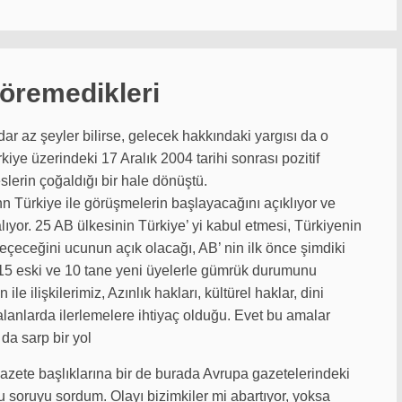
öremedikleri
r az şeyler bilirse, gelecek hakkındaki yargısı da o
iye üzerindeki 17 Aralık 2004 tarihi sonrası pozitif
lerin çoğaldığı bir hale dönüştü.
Türkiye ile görüşmelerin başlayacağını açıklıyor ve
ıyor. 25 AB ülkesinin Türkiye’ yi kabul etmesi, Türkiyenin
eçeceğini ucunun açık olacağı, AB’ nin ilk önce şimdiki
 15 eski ve 10 tane yeni üyelerle gümrük durumunu
e ilişkilerimiz, Azınlık hakları, kültürel haklar, dini
 alanlarda ilerlemelere ihtiyaç olduğu. Evet bu amalar
da sarp bir yol
azete başlıklarına bir de burada Avrupa gazetelerindeki
 soruyu sordum. Olayı bizimkiler mi abartıyor, yoksa