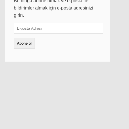
Bu bloga abone olmak ve e-posta ile
bildirimler almak için e-posta adresinizi
girin.
E-
posta
Adresi