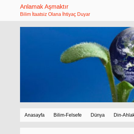
Anlamak Aşmaktır
Bilim İtaatsiz Olana İhtiyaç Duyar
Anasayfa
Bilim-Felsefe
Dünya
Din-Ahla