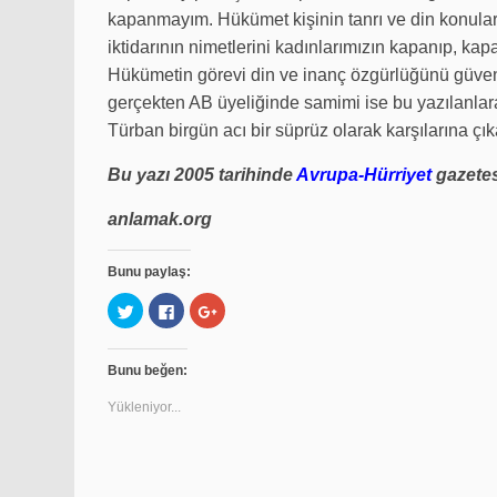
kapanmayım. Hükümet kişinin tanrı ve din konular
iktidarının nimetlerini kadınlarımızın kapanıp, 
Hükümetin görevi din ve inanç özgürlüğünü güvenc
gerçekten AB üyeliğinde samimi ise bu yazılanlara 
Türban birgün acı bir süprüz olarak karşılarına çık
Bu yazı 2005 tarihinde
Avrupa-Hürriyet
gazetes
anlamak.org
Bunu paylaş:
Twitter
Facebook'ta
Google+
üzerinde
paylaşmak
üzerinde
paylaşmak
için
paylaşmak
için
tıklayın
için
tıklayın
(Yeni
tıklayın
Bunu beğen:
(Yeni
pencerede
(Yeni
pencerede
açılır)
pencerede
açılır)
açılır)
Yükleniyor...