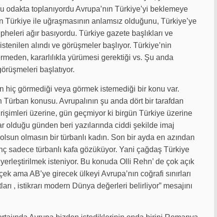
şu odakta toplanıyordu Avrupa’nın Türkiye’yi beklemeye
n Türkiye ile uğraşmasının anlamsız olduğunu, Türkiye’ye
üpheleri ağır basıyordu. Türkiye gazete başlıkları ve
istenilen alındı ve görüşmeler başlıyor. Türkiye’nin
eden, kararlılıkla yürümesi gerektiği vs. Şu anda
örüşmeleri başlatıyor.
hiç görmediği veya görmek istemediği bir konu var.
Türban konusu. Avrupalının şu anda dört bir tarafdan
girişimleri üzerine, gün geçmiyor ki birgün Türkiye üzerine
ar olduğu günden beri yazılarında ciddi şekilde imaj
isi olsun olmasın bir türbanlı kadın. Son bir ayda en azından
inç sadece türbanlı kafa gözüküyor. Yani çağdaş Türkiye
 yerleştirilmek isteniyor. Bu konuda Olli Rehn’ de çok açık
erçek ama AB’ye girecek ülkeyi Avrupa’nın coğrafi sınırları
tları , istikrarı modern Dünya değerleri belirliyor” mesajını