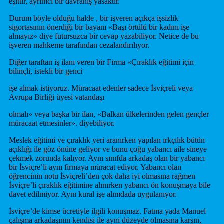
eşittir, ayrımcı bir davranış yasaktır.
Durum böyle olduğu halde , bir işveren açıkça işsizlik
sigortasının önerdiği bir bayanı «Başı örtülü bir kadını işe
almayız» diye futursuzca bir cevap yazabiliyor. Netice de bu
işveren mahkeme tarafından cezalandırılıyor.
Diğer taraftan iş ilanı veren bir Firma «Çıraklık eğitimi için
bilinçli, istekli bir genci
işe almak istiyoruz. Müracaat edenler sadece İsviçreli veya
Avrupa Birliği üyesi vatandaşı
olmalı» veya başka bir ilan, «Balkan ülkelerinden gelen gençler
müracaat etmesinler». diyebiliyor.
Meslek eğitimi ve çıraklık yeri aranırken yapılan ırkçılık bütün
açıklığı ile göz önüne geliyor ve bunu çoğu yabancı aile sineye
çekmek zorunda kalıyor. Aynı sınıfda arkadaş olan bir yabancı
bir İsviçre’li aynı firmaya müracat ediyor. Yabancı olan
öğrencinin notu İsviçreli’den çok daha iyi olmasına rağmen
İsviçre’li çıraklık eğitimine alınırken yabancı ön konuşmaya bile
davet edilmiyor. Aynı kural işe alımdada uygulanıyor.
İsviçre’de kimse ücretiyle ilgili konuşmaz. Fatma yada Manuel
çalışma arkadaşının kendisi ile ayni düzeyde olmasına karşın,