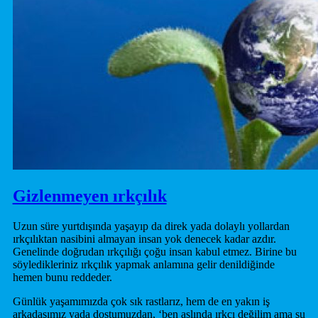
Gizlenmeyen ırkçılık
Uzun süre yurtdışında yaşayıp da direk yada dolaylı yollardan
ırkçılıktan nasibini almayan insan yok denecek kadar azdır.
Genelinde doğrudan ırkçılığı çoğu insan kabul etmez. Birine bu
söyledikleriniz ırkçılık yapmak anlamına gelir denildiğinde
hemen bunu reddeder.
Günlük yaşamımızda çok sık rastlarız, hem de en yakın iş
arkadaşımız yada dostumuzdan, ‘ben aslında ırkçı değilim ama şu