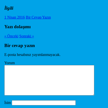
İlgili
1 Nisan 2016
Bir Cevap Yazın
Yazı dolaşımı
« Önceki
Sonraki »
Bir cevap yazın
E-posta hesabınız yayımlanmayacak.
Yorum
İsim