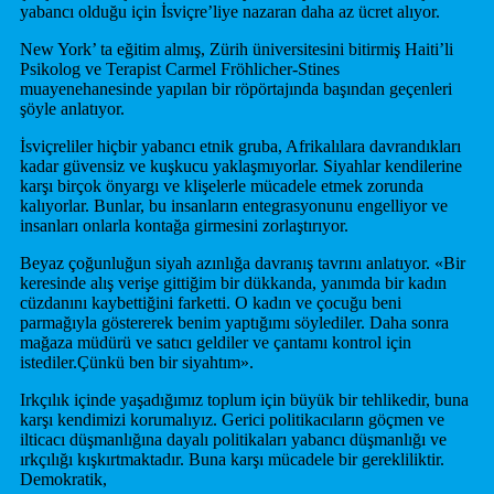
yabancı olduğu için İsviçre’liye nazaran daha az ücret alıyor.
New York’ ta eğitim almış, Zürih üniversitesini bitirmiş Haiti’li
Psikolog ve Terapist Carmel Fröhlicher-Stines
muayenehanesinde yapılan bir röpörtajında başından geçenleri
şöyle anlatıyor.
İsviçreliler hiçbir yabancı etnik gruba, Afrikalılara davrandıkları
kadar güvensiz ve kuşkucu yaklaşmıyorlar. Siyahlar kendilerine
karşı birçok önyargı ve klişelerle mücadele etmek zorunda
kalıyorlar. Bunlar, bu insanların entegrasyonunu engelliyor ve
insanları onlarla kontağa girmesini zorlaştırıyor.
Beyaz çoğunluğun siyah azınlığa davranış tavrını anlatıyor. «Bir
keresinde alış verişe gittiğim bir dükkanda, yanımda bir kadın
cüzdanını kaybettiğini farketti. O kadın ve çocuğu beni
parmağıyla göstererek benim yaptığımı söylediler. Daha sonra
mağaza müdürü ve satıcı geldiler ve çantamı kontrol için
istediler.Çünkü ben bir siyahtım».
Irkçılık içinde yaşadığımız toplum için büyük bir tehlikedir, buna
karşı kendimizi korumalıyız. Gerici politikacıların göçmen ve
ilticacı düşmanlığına dayalı politikaları yabancı düşmanlığı ve
ırkçılığı kışkırtmaktadır. Buna karşı mücadele bir gerekliliktir.
Demokratik,