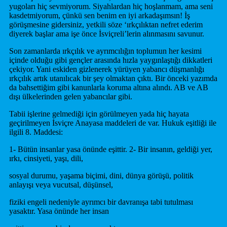
yugoları hiç sevmiyorum. Siyahlardan hiç hoşlanmam, ama seni
kasdetmiyorum, çünkü sen benim en iyi arkadaşımsın! İş
görüşmesine gidersiniz, yetkili söze ‘ırkçılıktan nefret ederim
diyerek başlar ama işe önce İsviçreli’lerin alınmasını savunur.
Son zamanlarda ırkçılık ve ayrımcılığın toplumun her kesimi
içinde olduğu gibi gençler arasında hızla yaygınlaştığı dikkatleri
çekiyor. Yani eskiden gizlenerek yürüyen yabancı düşmanlığı
ırkçılık artık utanılıcak bir şey olmaktan çıktı. Bir önceki yazımda
da bahsettiğim gibi kanunlarla koruma altına alındı. AB ve AB
dışı ülkelerinden gelen yabancılar gibi.
Tabii işlerine gelmediği için görülmeyen yada hiç hayata
geçirilmeyen İsviçre Anayasa maddeleri de var. Hukuk eşitliği ile
ilgili 8. Maddesi:
1- Bütün insanlar yasa önünde eşittir. 2- Bir insanın, geldiği yer,
ırkı, cinsiyeti, yaşı, dili,
sosyal durumu, yaşama biçimi, dini, dünya görüşü, politik
anlayışı veya vucutsal, düşünsel,
fiziki engeli nedeniyle ayrımcı bir davranışa tabi tutulması
yasaktır. Yasa önünde her insan