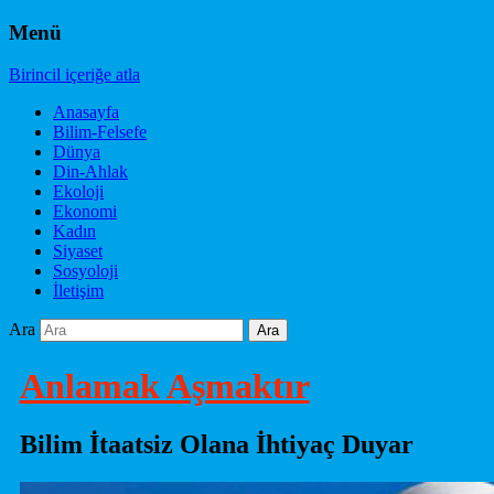
Menü
Birincil içeriğe atla
Anasayfa
Bilim-Felsefe
Dünya
Din-Ahlak
Ekoloji
Ekonomi
Kadın
Siyaset
Sosyoloji
İletişim
Ara
Anlamak Aşmaktır
Bilim İtaatsiz Olana İhtiyaç Duyar